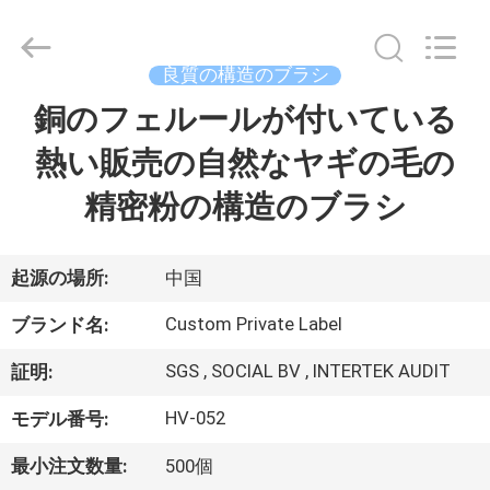
者.
Copyright
©
2017
-
良質の構造のブラシ
2026
Changsha
Chanmy
銅のフェルールが付いている
家
Cosmetics
Co.,
Ltd.
熱い販売の自然なヤギの毛の
All
Rights
プ
Reserved.
精密粉の構造のブラシ
ロ
ダ
起源の場所:
中国
ク
Custom Private Label
ブランド名:
ト
SGS , SOCIAL BV , INTERTEK AUDIT
証明:
HV-052
モデル番号:
私
最小注文数量:
500個