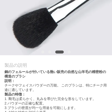
質
管
理
地
図
製品の説明
PRIVACY
銅のフェルールが付いている熱い販売の自然な山羊毛の精密粉の
POLICY
構造のブラシ
説明：
チークやフェイスパウダーの万能。
このブラシは、特にチーク用
途に適しています。
製品の特徴：
1.
剛毛は柔らかく、丸みを帯びた完全な形をしています。
2.パウダーの正確な配置。
3.ブラシの密度が均一な用途を可能にします。