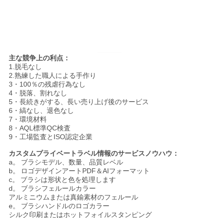
主な競争上の利点：
1.脱毛なし
2.熟練した職人による手作り
3・100％の残虐行為なし
4・脱落、割れなし
5・長続きがする、長い売り上げ後のサービス
6・縞なし、退色なし
7・環境材料
8・AQL標準QC検査
9・工場監査とISO認定企業
カスタムプライベートラベル情報のサービスノウハウ：
a。
ブラシモデル、数量、品質レベル
b。
ロゴデザインアートPDF＆AIフォーマット
c。
ブラシは形状と色を処理します
d。
ブラシフェルールカラー
アルミニウムまたは真鍮素材のフェルール
e。
ブラシハンドルのロゴカラー
シルク印刷またはホットフォイルスタンピング