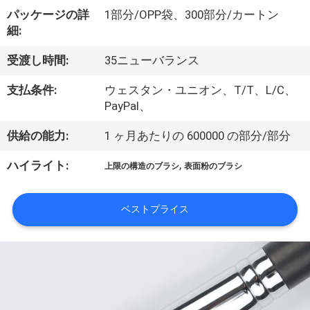
達
パッケージの詳
1部分/OPP袋、300部分/カートン
に
細:
つ
受渡し時間:
35ニューバランス
い
支払条件:
ウェスタン・ユニオン、T/T、L/C、
て
PayPal、
供給の能力:
1 ヶ月あたりの 600000 の部分/部分
工
,
ハイライト:
上限の構造のブラシ
表面粉のブラシ
場
旅
ベストプライス
行
品