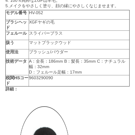
4. 100％純粋なZGF山羊毛。
5.メイクをやさしく塗り、顔の縁にやさしくなじませます。
モデル番号
HV-052
ブラシヘッ
XGFヤギの毛
ド
フェルール
スライバーブラス
扱う
マットブラックウッド
使用法
ブラッシュ/パウダー
技術データ
A：全長：186mm B：髪長：35mm C：ナチュラル
幅：32mm
D：フェルール足幅：17mm
税関HSコー
9603290090
ド
詳細：