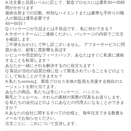
A.注文量と品質レベルに応じて、製造プロセスには通常30〜35時
間がかかります
最終出荷までの日数。特別なハイエンドまたは豪華な手作りの職
人の製品は通常必要です
45〜50日！
Q.パッケージが欠品または不良品です。
私に何ができる？
A.サポートチームにご連絡ください。パッケージの内容でご注文
を確認します。
ご不便をおかけして申し訳ございません。
アフターサービスに問
題があり、顧客に悪影響を及ぼす
レビューや否定的なフィードバック、あなたはすぐに私達に連絡
することを歓迎します！
あなたが一緒にそれを解決するのに役立ちます！
Q.製品が当社の品質仕様に従って製造されていることをどのよう
にして知ることができますか？
A.私たちvoniraは、製造プロセス全体の監視を支援する独自のエ
ージェントを割り当てます。
あなたの商品。私たちは常にパッケージ、ハンドル、
剛毛とフェルール、それらの素材の実際の写真をお送りします。
Q.私たちの会社はどのようにあなたの代理人になることができま
すか？
A.あなたの会社に関するすべての仕様と、毎年注文できる数量を
メールでお知らせください。
注文ごとに、これについて交渉します。