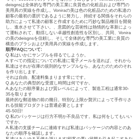
deisgnsは全体的な専門の美工業に良質色の化粧品および専門の
美用具の実線を作成し。Voniraの美は色の化粧品のための私達の
顧客の最初の選択であるように努力し、持続する関係をそれらの
助力によって私達の顧客と作成するために巧妙な製品種目を開発
し、進水させて下さい。、意図的な芸術性は熱情的な革新によっ
て運転されて、動揺しない卓越性創造性を区別し、共同、Vonira
の美のdeisgnsを信頼し、そして全体的な専門の美工業に良質の
構造のブラシおよび美用具の実線を作成します。
順序FAQについて:
Q.私はいかにサンプルを得るでしようか。
A.すべての指定についての私達に電子メールを送れば、それから
私達はそれが在庫の規則的なサンプルなら、あなたのためのそれ
を作り出します、
それは自由、配達料集まります常にです。
Q.あなたの典型的な受渡し時間は何ですか。
A.あなたの順序量および質レベルによって、製造工程は通常30-
35を取ります
最終的な郵送物の前の幾日。特別な上限か贅沢によって手作りさ
れる技能プロダクトは普通必要とします
45-50日!
Q.私のパッケージは行方不明か不良品です。私は何をしてもいい
ですか。
A.私達の支援チームに連絡すれば私達はパッケージの内容とのあ
なたの順序を確認します。
私達はあらゆる不便を謝ります!顧客の悪い状態を引き起こすあな