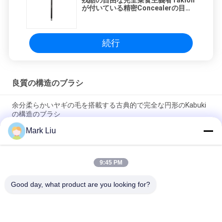
残酷の自由な完全菜食主義者Taklon
が付いている精密Concealerの目の
ブラシを大事にして下さい
続行
良質の構造のブラシ
余分柔らかいヤギの毛を搭載する古典的で完全な円形のKabuki
の構造のブラシ
Mark Liu
Voniraの美大きいファンのヤギの毛の構造のブラシ/木製のハン
ドルの上限の構造のブラシ
9:45 PM
超柔らかいヤギの毛の黒い木製のハンドルが付いている薄い頬
の構造のブラシ
Good day, what product are you looking for?
人気カテゴリ
すべて