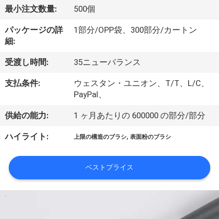
達
最小注文数量:
500個
に
パッケージの詳
1部分/OPP袋、300部分/カートン
つ
細:
い
受渡し時間:
35ニューバランス
て
支払条件:
ウェスタン・ユニオン、T/T、L/C、
PayPal、
工
供給の能力:
1 ヶ月あたりの 600000 の部分/部分
場
,
ハイライト:
上限の構造のブラシ
表面粉のブラシ
旅
行
ベストプライス
品