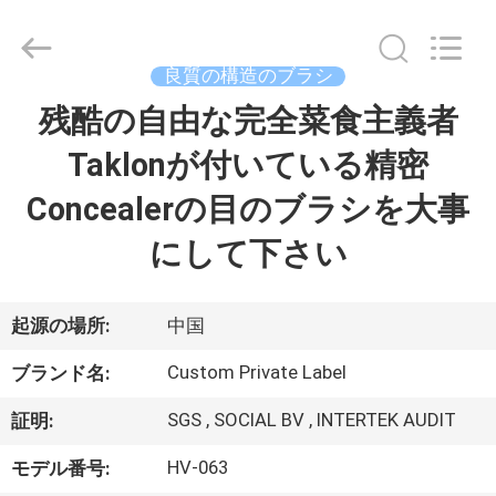
者.
Copyright
©
2017
-
良質の構造のブラシ
2026
Changsha
Chanmy
残酷の自由な完全菜食主義者
家
Cosmetics
Co.,
Ltd.
Taklonが付いている精密
All
Rights
プ
Reserved.
Concealerの目のブラシを大事
ロ
にして下さい
ダ
ク
起源の場所:
中国
ト
Custom Private Label
ブランド名:
SGS , SOCIAL BV , INTERTEK AUDIT
証明:
私
HV-063
モデル番号: