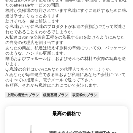
たのaftersaleサービスの問題、
検討か負帰還の歓迎されています私達にすぐに連絡するために!私
達は幸せよりもっとあります
助けそれを一緒に解決します!
Q.私達はいかに私達のプロダクトが私達の質指定に従って製造さ
れたであることをわかるでしようか。
A.私達はvonira全製造工程をの監視するのを助けるようにあなた
の自身の代理店を割り当てます
あなたの商品。私達は絶えず原料の準備についての、パッケージ
のような、ハンドル更新します、
剛毛およびフェルールは、およびそれらの材料の実際の写真を送
ります。
Q.私達の会社はいかにあなたの代理人であるでしようか。
A.あなたが毎年発注できる量および私達にあなたの会社について
のすべての指定を、電子メールで送って下さい
各順序、それから私達はこれについて交渉します。
上限の構造のブラシ
緩衝基礎ブラシ
表面粉のブラシ
最高の価格で