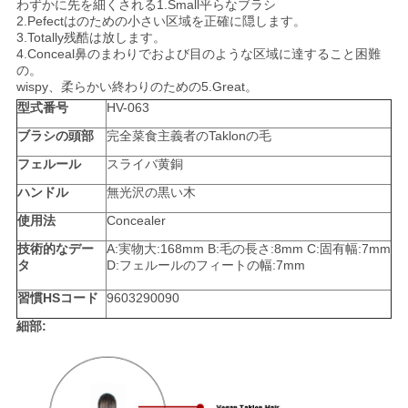
わずかに先を細くされる1.Small平らなブラシ
2.Pefectはのための小さい区域を正確に隠します。
3.Totally残酷は放します。
4.Conceal鼻のまわりでおよび目のような区域に達すること困難
の。
wispy、柔らかい終わりのための5.Great。
型式番号
HV-063
ブラシの頭部
完全菜食主義者のTaklonの毛
フェルール
スライバ黄銅
ハンドル
無光沢の黒い木
使用法
Concealer
技術的なデー
A:実物大:168mm B:毛の長さ:8mm C:固有幅:7mm
タ
D:フェルールのフィートの幅:7mm
習慣HSコード
9603290090
細部: