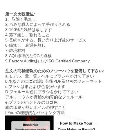
第一次比較優位:
1。取除く毛無し
2.
巧みな職人によって手作りされる
3·100%の残酷は放します
4·落下無し、割れること
5·長続きがする、長い売り上げ後のサービス
6·縞無し、衰退色無し
7·環境材料
8·AQL標準的なQCの点検
9·Factory AuditsおよびISO Certified Company
注文の商標情報のためのノウーハウを整備して下さい:
a.モデル、量、質レベルにブラシをかけて下さい
b.あなたのロゴの設計芸術PDF及びAIのフォーマット
c.ブラシは形および色を扱います
D.フェルール色にブラシをかけて下さい
アルミニウムか真鍮の物質的なフェルール
e.ブラシのハンドルのロゴ色
絹の印刷か熱いホイルの押すこと
f.Yourの理想的なパッキング方法