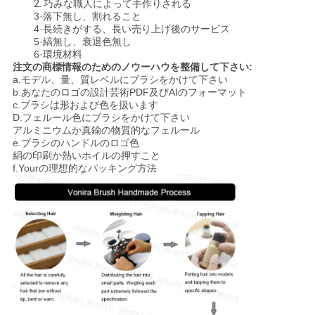
2.
巧みな職人によって手作りされる
3·落下無し、割れること
4·長続きがする、長い売り上げ後のサービス
5·縞無し、衰退色無し
6·環境材料
注文の商標情報のためのノウーハウを整備して下さい:
a.モデル、量、質レベルにブラシをかけて下さい
b.あなたのロゴの設計芸術PDF及びAIのフォーマット
c.ブラシは形および色を扱います
D.フェルール色にブラシをかけて下さい
アルミニウムか真鍮の物質的なフェルール
e.ブラシのハンドルのロゴ色
絹の印刷か熱いホイルの押すこと
f.Yourの理想的なパッキング方法