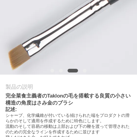
質
管
理
地
図
PRIVACY
製品の説明
POLICY
完全菜食主義者のTaklonの毛を搭載する良質の小さい
構造の角度はさみ金のブラシ
記述:
シャープ、化学繊維が付いている傾けられた端をプロダクトの滑
らかのそして適用を作成するために特色にします。
流動のそして容易の移動は上部および下の鞭を渡って管理された
のための完全なラインを作成するために並びます