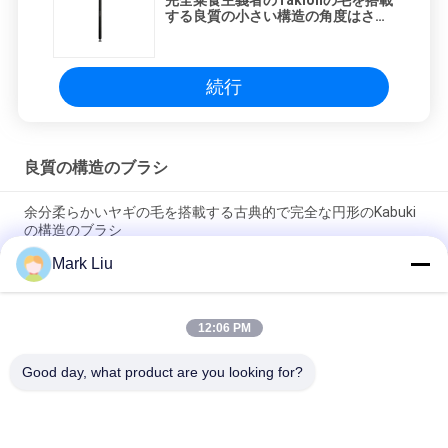
完全菜食主義者のTaklonの毛を搭載
する良質の小さい構造の角度はさみ
金のブラシ
続行
良質の構造のブラシ
余分柔らかいヤギの毛を搭載する古典的で完全な円形のKabuki
の構造のブラシ
Mark Liu
Voniraの美大きいファンのヤギの毛の構造のブラシ/木製のハン
ドルの上限の構造のブラシ
12:06 PM
超柔らかいヤギの毛の黒い木製のハンドルが付いている薄い頬
の構造のブラシ
Good day, what product are you looking for?
人気カテゴリ
すべて