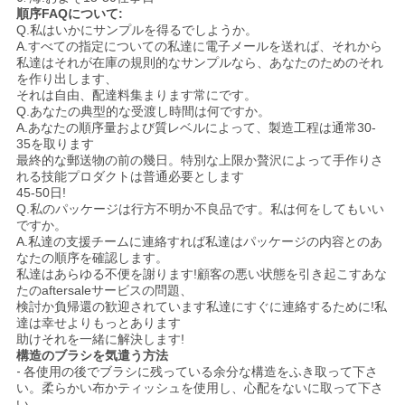
順序FAQについて:
Q.私はいかにサンプルを得るでしようか。
A.すべての指定についての私達に電子メールを送れば、それから
私達はそれが在庫の規則的なサンプルなら、あなたのためのそれ
を作り出します、
それは自由、配達料集まります常にです。
Q.あなたの典型的な受渡し時間は何ですか。
A.あなたの順序量および質レベルによって、製造工程は通常30-
35を取ります
最終的な郵送物の前の幾日。特別な上限か贅沢によって手作りさ
れる技能プロダクトは普通必要とします
45-50日!
Q.私のパッケージは行方不明か不良品です。私は何をしてもいい
ですか。
A.私達の支援チームに連絡すれば私達はパッケージの内容とのあ
なたの順序を確認します。
私達はあらゆる不便を謝ります!顧客の悪い状態を引き起こすあな
たのaftersaleサービスの問題、
検討か負帰還の歓迎されています私達にすぐに連絡するために!私
達は幸せよりもっとあります
助けそれを一緒に解決します!
構造のブラシを気遣う方法
-
各使用の後でブラシに残っている余分な構造をふき取って下さ
い。柔らかい布かティッシュを使用し、心配をないに取って下さ
い