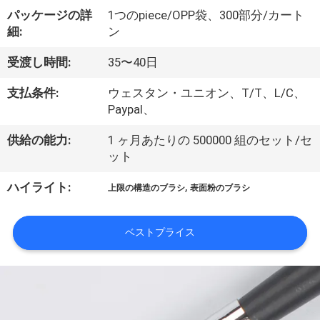
達
パッケージの詳
1つのpiece/OPP袋、300部分/カート
に
細:
ン
つ
受渡し時間:
35〜40日
い
支払条件:
ウェスタン・ユニオン、T/T、L/C、
て
Paypal、
供給の能力:
1 ヶ月あたりの 500000 組のセット/セ
ット
工
,
ハイライト:
場
上限の構造のブラシ
表面粉のブラシ
旅
ベストプライス
行
品