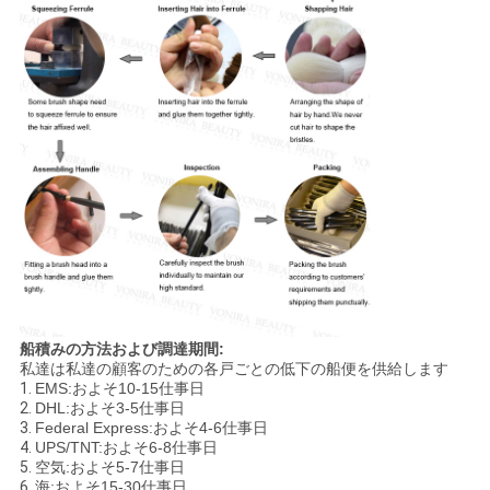
船積みの方法および調達期間:
私達は私達の顧客のための各戸ごとの低下の船便を供給します
1.
EMS:およそ10-15仕事日
2.
DHL:およそ3-5仕事日
3.
Federal Express:およそ4-6仕事日
4.
UPS/TNT:およそ6-8仕事日
5.
空気:およそ5-7仕事日
6.
海:およそ15-30仕事日