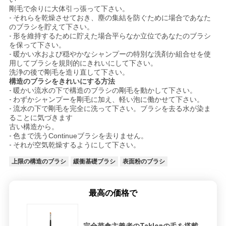
剛毛で余りに大体引っ張って下さい。
-
それらを乾燥させておき、塵の集結を防ぐために場合であなた
のブラシを貯えて下さい。
-
形を維持するために貯えた場合平らなか立位であなたのブラシ
を保って下さい。
-
暖かい水および穏やかなシャンプーの特別な洗剤か組合せを使
用してブラシを規則的にきれいにして下さい。
洗浄の後で剛毛を造り直して下さい。
構造のブラシをきれいにする方法
-
暖かい流水の下で構造のブラシの剛毛を動かして下さい。
-
わずかシャンプーを剛毛に加え、軽い泡に働かせて下さい。
-
流水の下で剛毛を完全に洗って下さい。ブラシを去る水が染ま
ることに気づきます
古い構造から。
-
色まで洗うContinueブラシを去りません。
-
それが空気乾燥するようにして下さい。
上限の構造のブラシ
緩衝基礎ブラシ
表面粉のブラシ
最高の価格で