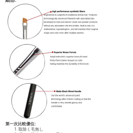
細部:
第一次比較優位:
1.
取除く毛無し