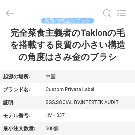
者.
Copyright
©
2017
-
良質の構造のブラシ
2026
Changsha
Chanmy
完全菜食主義者のTaklonの毛
家
Cosmetics
Co.,
Ltd.
を搭載する良質の小さい構造
All
Rights
プ
Reserved.
の角度はさみ金のブラシ
ロ
ダ
起源の場所:
中国
ク
Custom Private Label
ブランド名:
ト
SGS,SOCIAL BV,INTERTEK AUDIT
証明:
HV - 037
モデル番号:
私
最小注文数量:
500個