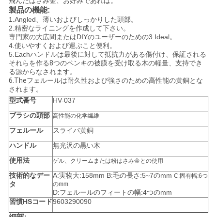
飛んだはさみ金、お好みであれば。
製品の機能:
1.Angled
、薄いおよびしっかりした頭部。
2.
精密なライニングを作成して下さい
。
専門家の大広間またはDIYのユーザーのための3.Ideal。
4.使いやすくおよび運ぶこと便利。
5.Each
ハンドルは最後に対して抵抗力がある傷付け、保証される
それらを作る8つのペンキの被膜を受け取る木の軽量、支持でき
る源からなされます。
6.Theフェルールは耐久性および強さのための高性能の黄銅とな
されます。
型式番号
HV-037
ブラシの頭部
高性能の化学繊維
フェルール
スライバ黄銅
ハンドル
無光沢の黒い木
使用法
ゲル、クリームまたは粉はさみ金との使用
技術的なデー
A:実物大:158mm B:毛の長さ:5~7のmm
C:固有幅:6つ
タ
のmm
D:フェルールのフィートの幅:4つのmm
習慣HSコード
9603290090