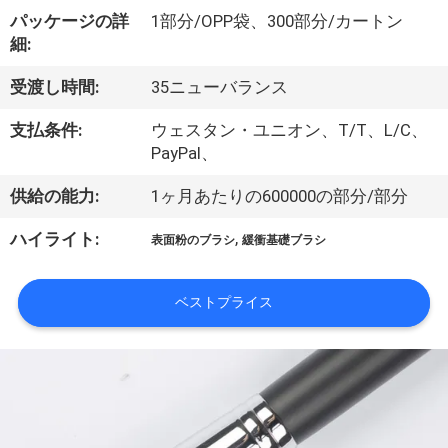
達
パッケージの詳
1部分/OPP袋、300部分/カートン
に
細:
つ
受渡し時間:
35ニューバランス
い
支払条件:
ウェスタン・ユニオン、T/T、L/C、
て
PayPal、
供給の能力:
1ヶ月あたりの600000の部分/部分
工
,
ハイライト:
表面粉のブラシ
緩衝基礎ブラシ
場
旅
ベストプライス
行
品