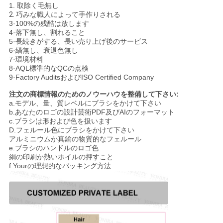
1.
取除く毛無し
2.
巧みな職人によって手作りされる
3·100%の残酷は放します
4·落下無し、割れること
5·長続きがする、長い売り上げ後のサービス
6·縞無し、衰退色無し
7·環境材料
8·AQL標準的なQCの点検
9·Factory AuditsおよびISO Certified Company
注文の商標情報のためのノウーハウを整備して下さい:
a.モデル、量、質レベルにブラシをかけて下さい
b.あなたのロゴの設計芸術PDF及びAIのフォーマット
c.ブラシは形および色を扱います
D.フェルール色にブラシをかけて下さい
アルミニウムか真鍮の物質的なフェルール
e.ブラシのハンドルのロゴ色
絹の印刷か熱いホイルの押すこと
f.Yourの理想的なパッキング方法