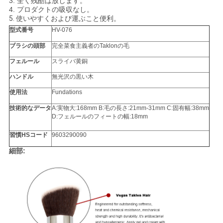
3.
全く
残酷は放します。
4. プロダクトの吸収なし。
5.
使いやすくおよび運ぶこと便利。
型式番号
HV-076
ブラシの頭部
完全菜食主義者のTaklonの毛
フェルール
スライバ黄銅
ハンドル
無光沢の黒い木
使用法
Fundations
技術的なデータ
A:実物大:168mm B:毛の長さ:21mm-31mm C:固有幅:38mm
D:フェルールのフィートの幅:18mm
習慣HSコード
9603290090
細部: