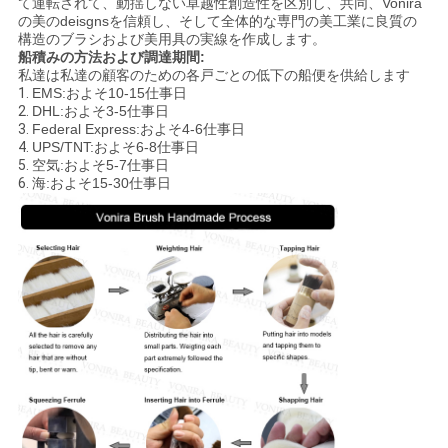
て運転されて、動揺しない卓越性創造性を区別し、共同、Vonira
の美のdeisgnsを信頼し、そして全体的な専門の美工業に良質の
構造のブラシおよび美用具の実線を作成します。
船積みの方法および調達期間:
私達は私達の顧客のための各戸ごとの低下の船便を供給します
1.
EMS:およそ10-15仕事日
2.
DHL:およそ3-5仕事日
3.
Federal Express:およそ4-6仕事日
4.
UPS/TNT:およそ6-8仕事日
5.
空気:およそ5-7仕事日
6.
海:およそ15-30仕事日