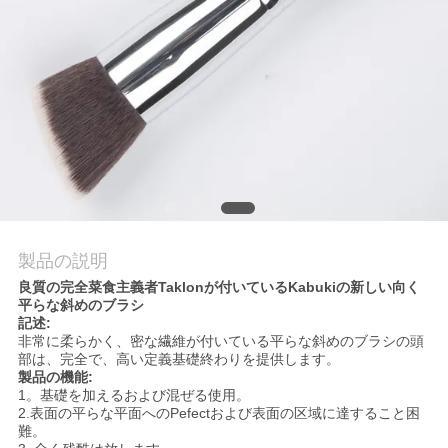
質
管
理
地
図
製品の説明
PRIVACY
良質の完全菜食主義者Taklonが付いているKabukiの新しい向く
POLICY
平らな斜めのブラシ
記述:
非常に柔らかく、密な繊維が付いている平らな斜めのブラシの頭
部は、完全で、高い定義基礎終わりを提供します。
製品の機能:
1。
基礎を加える
および混ぜる
使用
。
2.
表面の平らな平面へのPefectおよび表面の区域に達すること困
難。