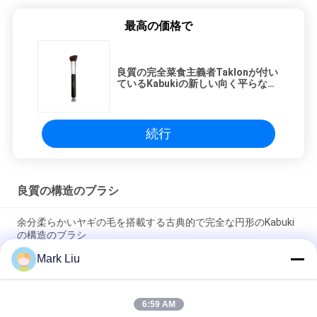
最高の価格で
良質の完全菜食主義者Taklonが付い
ているKabukiの新しい向く平らな斜
めのブラシ
続行
良質の構造のブラシ
余分柔らかいヤギの毛を搭載する古典的で完全な円形のKabuki
の構造のブラシ
Mark Liu
Voniraの美大きいファンのヤギの毛の構造のブラシ/木製のハン
ドルの上限の構造のブラシ
6:59 AM
超柔らかいヤギの毛の黒い木製のハンドルが付いている薄い頬