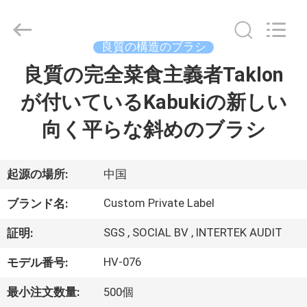
者.
Copyright
©
2017
-
良質の構造のブラシ
2026
Changsha
Chanmy
良質の完全菜食主義者Taklon
家
Cosmetics
Co.,
Ltd.
が付いているKabukiの新しい
All
Rights
プ
Reserved.
向く平らな斜めのブラシ
ロ
ダ
起源の場所:
中国
ク
Custom Private Label
ブランド名:
ト
SGS , SOCIAL BV , INTERTEK AUDIT
証明:
HV-076
モデル番号:
私
最小注文数量:
500個