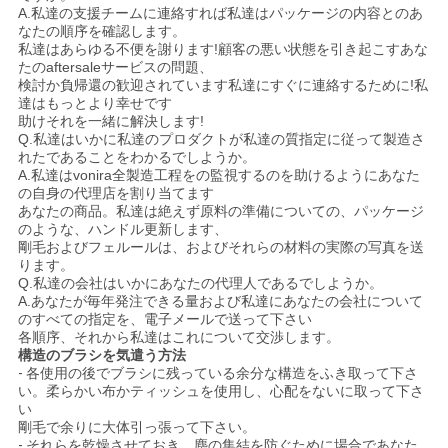
A.私達の支援チームに連絡すれば私達はパッケージの内容とのあ
なたの順序を確認します。
私達はあらゆる不便を謝ります!顧客の悪い状態を引き起こすあな
たのaftersaleサービスの問題、
検討か負帰還の歓迎されています私達にすぐに連絡するために!私
達はもっとより幸せです
助けそれを一緒に解決します!
Q.私達はいかに私達のプロダクトが私達の質指定に従って製造さ
れたであることをわかるでしようか。
A.私達はvonira全製造工程をの監視するのを助けるようにあなた
の自身の代理店を割り当てます
あなたの商品。私達は絶えず原料の準備についての、パッケージ
のような、ハンドル更新します、
剛毛およびフェルールは、およびそれらの材料の実際の写真を送
ります。
Q.私達の会社はいかにあなたの代理人であるでしようか。
A.あなたが毎年発注できる量および私達にあなたの会社について
のすべての指定を、電子メールで送って下さい
各順序、それから私達はこれについて交渉します。
構造のブラシを気遣う方法
-
各使用の後でブラシに残っている余分な構造をふき取って下さ
い。柔らかい布かティッシュを使用し、心配をないに取って下さ
い
剛毛で余りに大体引っ張って下さい。
-
それらを乾燥させておき、塵の集結を防ぐために場合であなた