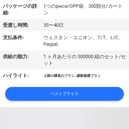
達
パッケージの詳
1つのpiece/OPP袋、300部分/カート
に
細:
ン
つ
受渡し時間:
35〜40日
い
支払条件:
ウェスタン・ユニオン、T/T、L/C、
て
Paypal、
供給の能力:
1 ヶ月あたりの 500000 組のセット/セ
ット
工
,
ハイライト:
場
上限の構造のブラシ
緩衝基礎ブラシ
旅
ベストプライス
行
品