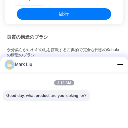
続行
良質の構造のブラシ
余分柔らかいヤギの毛を搭載する古典的で完全な円形のKabuki
の構造のブラシ
Mark Liu
Voniraの美大きいファンのヤギの毛の構造のブラシ/木製のハン
ドルの上限の構造のブラシ
3:19 AM
超柔らかいヤギの毛の黒い木製のハンドルが付いている薄い頬
の構造のブラシ
Good day, what product are you looking for?
人気カテゴリ
すべて
贅沢な構造のブラシ
良質の構造のブラシ