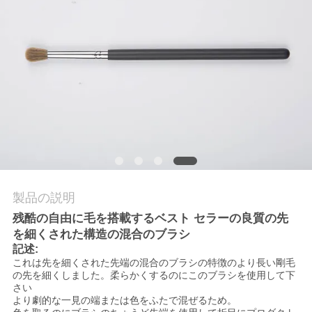
質
管
理
地
図
PRIVACY
製品の説明
POLICY
残酷の自由に毛を搭載するベスト セラーの良質の先
を細くされた構造の混合のブラシ
記述:
これは先を細くされた先端の混合のブラシの特徴のより長い剛毛
の先を細くしました。柔らかくするのにこのブラシを使用して下
さい
より劇的な一見の端または色をふたで混ぜるため。