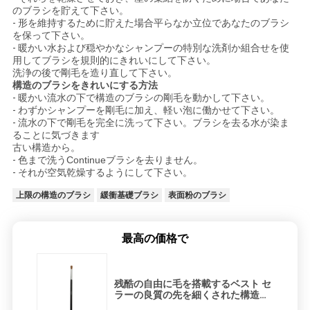
のブラシを貯えて下さい。
-
形を維持するために貯えた場合平らなか立位であなたのブラシ
を保って下さい。
-
暖かい水および穏やかなシャンプーの特別な洗剤か組合せを使
用してブラシを規則的にきれいにして下さい。
洗浄の後で剛毛を造り直して下さい。
構造のブラシをきれいにする方法
-
暖かい流水の下で構造のブラシの剛毛を動かして下さい。
-
わずかシャンプーを剛毛に加え、軽い泡に働かせて下さい。
-
流水の下で剛毛を完全に洗って下さい。ブラシを去る水が染ま
ることに気づきます
古い構造から。
-
色まで洗うContinueブラシを去りません。
-
それが空気乾燥するようにして下さい。
上限の構造のブラシ
緩衝基礎ブラシ
表面粉のブラシ
最高の価格で
残酷の自由に毛を搭載するベスト セ
ラーの良質の先を細くされた構造の
混合のブラシ