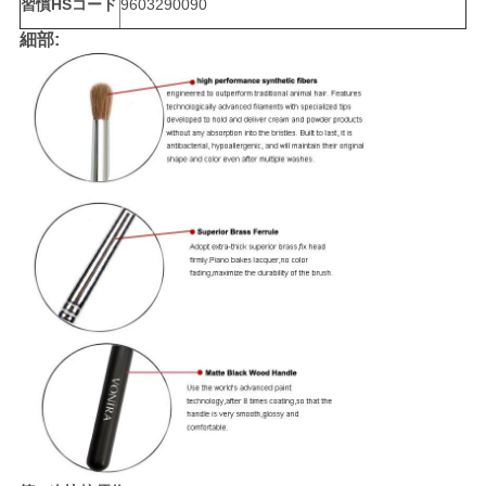
習慣HSコード
9603290090
細部: