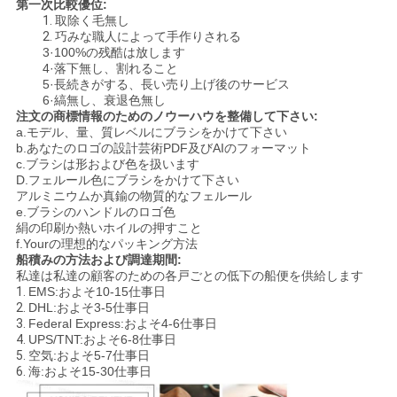
第一次比較優位:
1.
取除く毛無し
2.
巧みな職人によって手作りされる
3·100%の残酷は放します
4·落下無し、割れること
5·長続きがする、長い売り上げ後のサービス
6·縞無し、衰退色無し
注文の商標情報のためのノウーハウを整備して下さい:
a.モデル、量、質レベルにブラシをかけて下さい
b.あなたのロゴの設計芸術PDF及びAIのフォーマット
c.ブラシは形および色を扱います
D.フェルール色にブラシをかけて下さい
アルミニウムか真鍮の物質的なフェルール
e.ブラシのハンドルのロゴ色
絹の印刷か熱いホイルの押すこと
f.Yourの理想的なパッキング方法
船積みの方法および調達期間:
私達は私達の顧客のための各戸ごとの低下の船便を供給します
1.
EMS:およそ10-15仕事日
2.
DHL:およそ3-5仕事日
3.
Federal Express:およそ4-6仕事日
4.
UPS/TNT:およそ6-8仕事日
5.
空気:およそ5-7仕事日
6.
海:およそ15-30仕事日