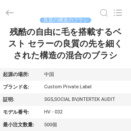
者.
Copyright
©
2017
-
良質の構造のブラシ
2026
Changsha
Chanmy
残酷の自由に毛を搭載するベ
家
Cosmetics
Co.,
Ltd.
スト セラーの良質の先を細く
All
Rights
プ
Reserved.
された構造の混合のブラシ
ロ
ダ
起源の場所:
中国
ク
Custom Private Label
ブランド名:
ト
SGS,SOCIAL BV,INTERTEK AUDIT
証明:
HV - 032
モデル番号:
私
最小注文数量:
500個