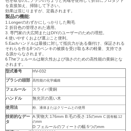
色を取るのにブラシのちょうど先端を使用して折目にプロダクト
を直接加え、掃除して下さい。
効果は混じりますが、定義されます。
製品の機能:
1.Longer
のわずかにしっかりした剛毛
2.
折目色の管理された適用。
3.
専門家の大広間またはDIYのユーザーのための理想。
4.使いやすくおよび運ぶこと便利。
5.Each
ハンドルは最後に対して抵抗力がある傷付け、保証される
それらを作る8つのペンキの被膜を受け取る木の軽量、支持でき
る源からなされます。
6.Theフェルールは耐久性および強さのための高性能の黄銅とな
されます。
型式番号
HV-032
ブラシの頭部
高性能の化学繊維
フェルール
スライバ黄銅
ハンドル
無光沢の黒い木
使用法
粉、液体またはクリームとの使用
技術的なデー
A:実物大:176mm B:毛の長さ:15のmm
C:固有幅:12
タ
のmm
D:フェルールのフィートの幅:5つのmm