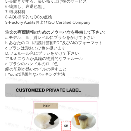
5·長続きがする、長い売り上げ後のサービス
6·縞無し、衰退色無し
7·環境材料
8·AQL標準的なQCの点検
9·Factory AuditsおよびISO Certified Company
注文の商標情報のためのノウーハウを整備して下さい:
a.モデル、量、質レベルにブラシをかけて下さい
b.あなたのロゴの設計芸術PDF及びAIのフォーマット
c.ブラシは形および色を扱います
D.フェルール色にブラシをかけて下さい
アルミニウムか真鍮の物質的なフェルール
e.ブラシのハンドルのロゴ色
絹の印刷か熱いホイルの押すこと
f.Yourの理想的なパッキング方法