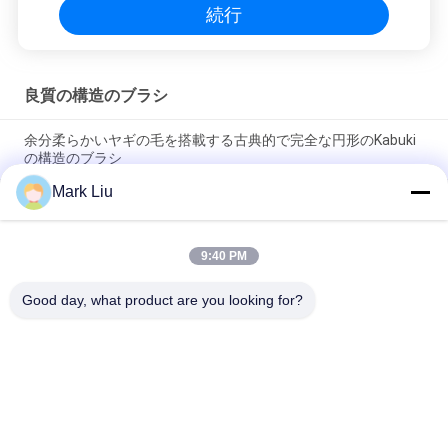
続行
良質の構造のブラシ
余分柔らかいヤギの毛を搭載する古典的で完全な円形のKabuki
の構造のブラシ
Mark Liu
Voniraの美大きいファンのヤギの毛の構造のブラシ/木製のハン
ドルの上限の構造のブラシ
9:40 PM
超柔らかいヤギの毛の黒い木製のハンドルが付いている薄い頬
の構造のブラシ
Good day, what product are you looking for?
人気カテゴリ
すべて
贅沢な構造のブラシ
良質の構造のブラシ