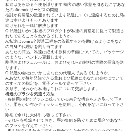
私達はあらゆる不便を謝ります!顧客の悪い状態を引き起こすあな
たのaftersaleサービスの問題、
検討か負帰還の歓迎されています私達にすぐに連絡するために!私
達は幸せよりもっとあります
助けそれを一緒に解決します!
Q.私達はいかに私達のプロダクトが私達の質指定に従って製造さ
れたであることをわかるでしようか。
A.私達はvonira全製造工程をの監視するのを助けるようにあなた
の自身の代理店を割り当てます
あなたの商品。私達は絶えず原料の準備についての、パッケージ
のような、ハンドル更新します、
剛毛およびフェルールは、およびそれらの材料の実際の写真を送
ります。
Q.私達の会社はいかにあなたの代理人であるでしようか。
A.あなたが毎年発注できる量および私達にあなたの会社について
のすべての指定を、電子メールで送って下さい
各順序、それから私達はこれについて交渉します。
構造のブラシを気遣う方法
-
各使用の後でブラシに残っている余分な構造をふき取って下さ
い。柔らかい布かティッシュを使用し、心配をないに取って下さ
い
剛毛で余りに大体引っ張って下さい。
-
それらを乾燥させておき、塵の集結を防ぐために場合であなた
のブラシを貯えて下さい。
-
形を維持するために貯えた場合平らなか立位であなたのブラシ