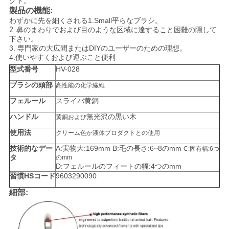
クト。
製品の機能:
わずかに
先を細くされる
1.Small
平らなブラシ。
2.
鼻のまわりでおよび目のような区域に達すること困難の隠して
下さい。
3.
専門家の大広間またはDIYのユーザーのための理想。
4.使いやすくおよび運ぶこと便利
型式番号
HV-028
ブラシの頭部
高性能の化学繊維
フェルール
スライバ黄銅
ハンドル
無光沢の黒い木
黄銅および
使用法
クリーム色か液体プロダクトとの使用
技術的なデー
A:実物大:169mm B:毛の長さ:6~8のmm
C:固有幅:6つ
タ
のmm
D:フェルールのフィートの幅:4つのmm
習慣HSコード
9603290090
細部: