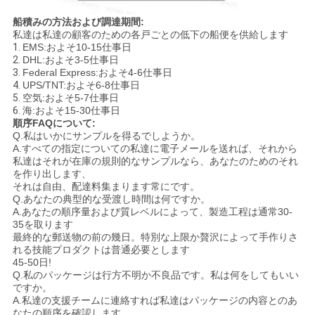
船積みの方法および調達期間:
私達は私達の顧客のための各戸ごとの低下の船便を供給します
1.
EMS:およそ10-15仕事日
2.
DHL:およそ3-5仕事日
3.
Federal Express:およそ4-6仕事日
4.
UPS/TNT:およそ6-8仕事日
5.
空気:およそ5-7仕事日
6.
海:およそ15-30仕事日
順序FAQについて:
Q.私はいかにサンプルを得るでしようか。
A.すべての指定についての私達に電子メールを送れば、それから
私達はそれが在庫の規則的なサンプルなら、あなたのためのそれ
を作り出します、
それは自由、配達料集まります常にです。
Q.あなたの典型的な受渡し時間は何ですか。
A.あなたの順序量および質レベルによって、製造工程は通常30-
35を取ります
最終的な郵送物の前の幾日。特別な上限か贅沢によって手作りさ
れる技能プロダクトは普通必要とします
45-50日!
Q.私のパッケージは行方不明か不良品です。私は何をしてもいい
ですか。
A.私達の支援チームに連絡すれば私達はパッケージの内容とのあ
なたの順序を確認します。