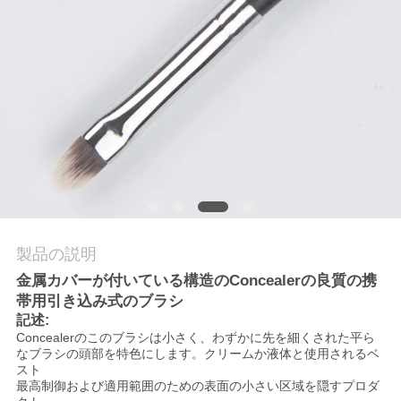
質
管
理
地
図
PRIVACY
製品の説明
POLICY
金属カバーが付いている構造のConcealerの良質の携
帯用引き込み式のブラシ
記述:
Concealerのこのブラシは小さく、わずかに先を細くされた平ら
なブラシの頭部を特色にします。クリームか液体と使用されるベ
スト
最高制御および適用範囲のための表面の小さい区域を隠すプロダ