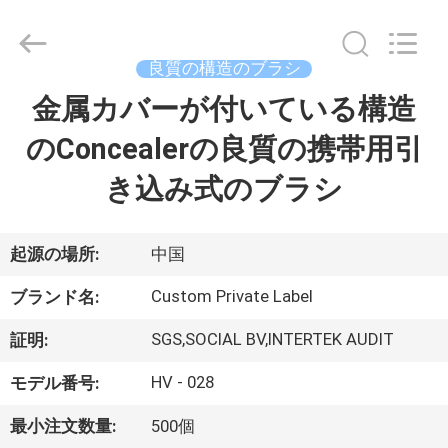
者.
Copyright
©
2017
-
良質の構造のブラシ
2026
Changsha
Chanmy
金属カバーが付いている構造
家
Cosmetics
Co.,
Ltd.
のConcealerの良質の携帯用引
All
Rights
プ
Reserved.
き込み式のブラシ
ロ
ダ
起源の場所:
中国
ク
Custom Private Label
ブランド名:
ト
SGS,SOCIAL BV,INTERTEK AUDIT
証明:
HV - 028
モデル番号:
私
最小注文数量:
500個