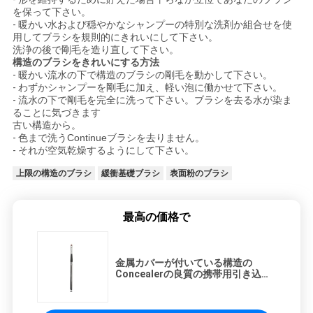
を保って下さい。
-
暖かい水および穏やかなシャンプーの特別な洗剤か組合せを使
用してブラシを規則的にきれいにして下さい。
洗浄の後で剛毛を造り直して下さい。
構造のブラシをきれいにする方法
-
暖かい流水の下で構造のブラシの剛毛を動かして下さい。
-
わずかシャンプーを剛毛に加え、軽い泡に働かせて下さい。
-
流水の下で剛毛を完全に洗って下さい。ブラシを去る水が染ま
ることに気づきます
古い構造から。
-
色まで洗うContinueブラシを去りません。
-
それが空気乾燥するようにして下さい。
上限の構造のブラシ
緩衝基礎ブラシ
表面粉のブラシ
最高の価格で
金属カバーが付いている構造の
Concealerの良質の携帯用引き込み
式のブラシ