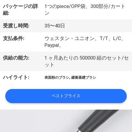
達
パッケージの詳
1つのpiece/OPP袋、300部分/カート
に
細:
ン
つ
受渡し時間:
35〜40日
い
支払条件:
ウェスタン・ユニオン、T/T、L/C、
て
Paypal、
供給の能力:
1 ヶ月あたりの 500000 組のセット/セ
ット
工
,
ハイライト:
場
表面粉のブラシ
緩衝基礎ブラシ
旅
ベストプライス
行
品