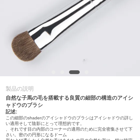
質
管
理
地
図
PRIVACY
製品の説明
POLICY
自然な子馬の毛を搭載する良質の細部の構造のアイシ
ャドウのブラシ
記述:
この細部のshaderのアイシャドウのブラシはアイシャドウの詳し
い適用そして陰影にとって理想的です。
、それです目の内部のコーナーの適用のために完全密集させて下
さい。密のの円形になるドーム