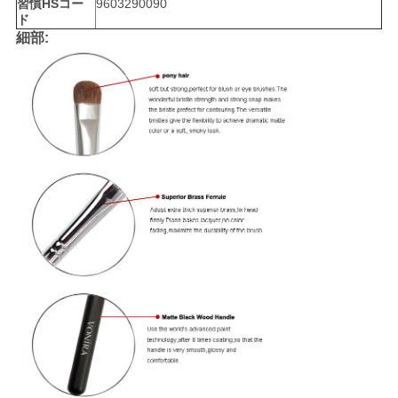
習慣HSコー
9603290090
ド
細部: