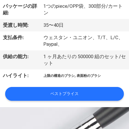
達
パッケージの詳
1つのpiece/OPP袋、300部分/カート
に
細:
ン
つ
受渡し時間:
35〜40日
い
支払条件:
ウェスタン・ユニオン、T/T、L/C、
て
Paypal、
供給の能力:
1 ヶ月あたりの 500000 組のセット/セ
ット
工
,
ハイライト:
場
上限の構造のブラシ
表面粉のブラシ
旅
ベストプライス
行
品