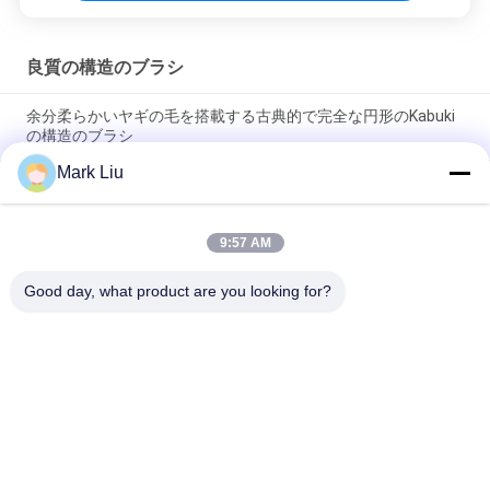
良質の構造のブラシ
余分柔らかいヤギの毛を搭載する古典的で完全な円形のKabuki
の構造のブラシ
Mark Liu
Voniraの美大きいファンのヤギの毛の構造のブラシ/木製のハン
ドルの上限の構造のブラシ
9:57 AM
超柔らかいヤギの毛の黒い木製のハンドルが付いている薄い頬
の構造のブラシ
Good day, what product are you looking for?
人気カテゴリ
すべて
贅沢な構造のブラシ
良質の構造のブラシ
自然な毛の構造のブ
商標の構造のブラシ
ラシ