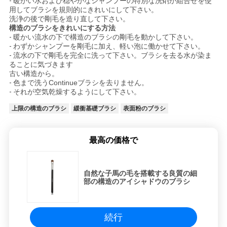
-
暖かい水および穏やかなシャンプーの特別な洗剤か組合せを使
用してブラシを規則的にきれいにして下さい。
洗浄の後で剛毛を造り直して下さい。
構造のブラシをきれいにする方法
-
暖かい流水の下で構造のブラシの剛毛を動かして下さい。
-
わずかシャンプーを剛毛に加え、軽い泡に働かせて下さい。
-
流水の下で剛毛を完全に洗って下さい。ブラシを去る水が染ま
ることに気づきます
古い構造から。
-
色まで洗うContinueブラシを去りません。
-
それが空気乾燥するようにして下さい。
上限の構造のブラシ
緩衝基礎ブラシ
表面粉のブラシ
最高の価格で
自然な子馬の毛を搭載する良質の細
部の構造のアイシャドウのブラシ
続行