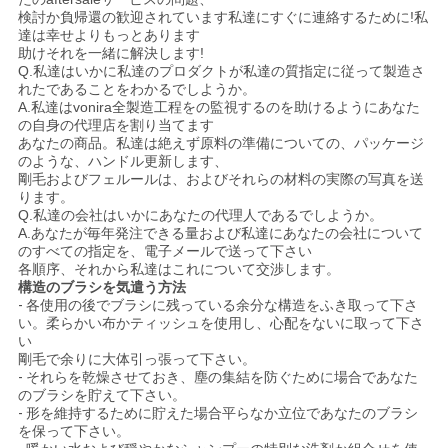
検討か負帰還の歓迎されています私達にすぐに連絡するために!私
達は幸せよりもっとあります
助けそれを一緒に解決します!
Q.私達はいかに私達のプロダクトが私達の質指定に従って製造さ
れたであることをわかるでしようか。
A.私達はvonira全製造工程をの監視するのを助けるようにあなた
の自身の代理店を割り当てます
あなたの商品。私達は絶えず原料の準備についての、パッケージ
のような、ハンドル更新します、
剛毛およびフェルールは、およびそれらの材料の実際の写真を送
ります。
Q.私達の会社はいかにあなたの代理人であるでしようか。
A.あなたが毎年発注できる量および私達にあなたの会社について
のすべての指定を、電子メールで送って下さい
各順序、それから私達はこれについて交渉します。
構造のブラシを気遣う方法
-
各使用の後でブラシに残っている余分な構造をふき取って下さ
い。柔らかい布かティッシュを使用し、心配をないに取って下さ
い
剛毛で余りに大体引っ張って下さい。
-
それらを乾燥させておき、塵の集結を防ぐために場合であなた
のブラシを貯えて下さい。
-
形を維持するために貯えた場合平らなか立位であなたのブラシ
を保って下さい。