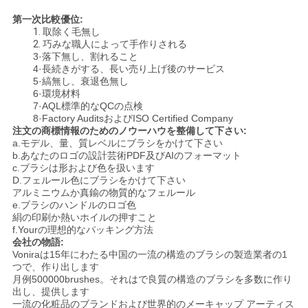
第一次比較優位:
1.
取除く毛無し
2.
巧みな職人によって手作りされる
3·落下無し、割れること
4·長続きがする、長い売り上げ後のサービス
5·縞無し、衰退色無し
6·環境材料
7·AQL標準的なQCの点検
8·Factory AuditsおよびISO Certified Company
注文の商標情報のためのノウーハウを整備して下さい:
a.モデル、量、質レベルにブラシをかけて下さい
b.あなたのロゴの設計芸術PDF及びAIのフォーマット
c.ブラシは形および色を扱います
D.フェルール色にブラシをかけて下さい
アルミニウムか真鍮の物質的なフェルール
e.ブラシのハンドルのロゴ色
絹の印刷か熱いホイルの押すこと
f.Yourの理想的なパッキング方法
会社の物語:
Voniraは15年にわたる中国の一流の構造のブラシの製造業者の1
つで、作り出します
月例500000brushes。それはで良質の構造のブラシを多数に作り
出し、提供します
一流の化粧品のブランドおよび世界的のメーキャップ アーティス