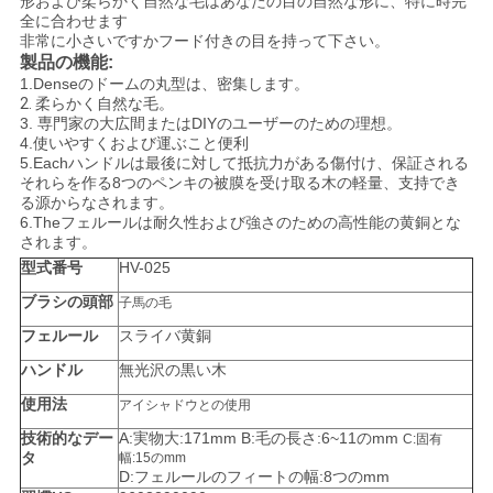
形および柔らかく自然な毛はあなたの目の自然な形に、特に時完
全に合わせます
非常に小さいですかフード付きの目を持って下さい。
製品の機能:
1.Dense
のドームの丸型は、密集します。
2.
柔らかく
自然な毛。
3.
専門家の大広間またはDIYのユーザーのための理想。
4.使いやすくおよび運ぶこと便利
5.Eachハンドルは最後に対して抵抗力がある傷付け、保証される
それらを作る8つのペンキの被膜を受け取る木の軽量、支持でき
る源からなされます。
6.Theフェルールは耐久性および強さのための高性能の黄銅とな
されます。
型式番号
HV-025
ブラシの頭部
子馬の毛
フェルール
スライバ黄銅
ハンドル
無光沢の黒い木
使用法
アイシャドウとの使用
技術的なデー
A:実物大:171mm B:毛の長さ:6~11のmm
C:固有
タ
幅:15のmm
D:フェルールのフィートの幅:8つのmm