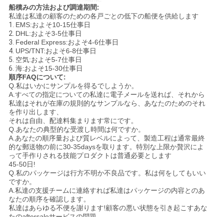
船積みの方法および調達期間:
私達は私達の顧客のための各戸ごとの低下の船便を供給します
1.
EMS:およそ10-15仕事日
2.
DHL:およそ3-5仕事日
3.
Federal Express:およそ4-6仕事日
4.
UPS/TNT:およそ6-8仕事日
5.
空気:およそ5-7仕事日
6.
海:およそ15-30仕事日
順序FAQについて:
Q.私はいかにサンプルを得るでしようか。
A.すべての指定についての私達に電子メールを送れば、それから
私達はそれが在庫の規則的なサンプルなら、あなたのためのそれ
を作り出します、
それは自由、配達料集まります常にです。
Q.あなたの典型的な受渡し時間は何ですか。
A.あなたの順序量および質レベルによって、製造工程は通常最終
的な郵送物の前に30-35daysを取ります。特別な上限か贅沢によ
って手作りされる技能プロダクトは普通必要とします
45-50日!
Q.私のパッケージは行方不明か不良品です。私は何をしてもいい
ですか。
A.私達の支援チームに連絡すれば私達はパッケージの内容とのあ
なたの順序を確認します。
私達はあらゆる不便を謝ります!顧客の悪い状態を引き起こすあな
たのaftersaleサービスの問題、