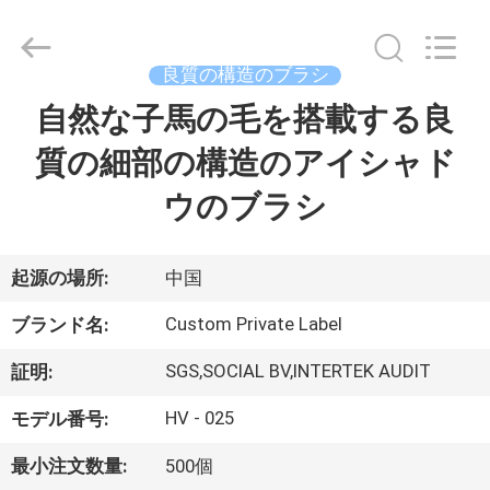
者.
Copyright
©
2017
-
良質の構造のブラシ
2026
Changsha
Chanmy
自然な子馬の毛を搭載する良
家
Cosmetics
Co.,
Ltd.
質の細部の構造のアイシャド
All
Rights
プ
Reserved.
ウのブラシ
ロ
ダ
起源の場所:
中国
ク
Custom Private Label
ブランド名:
ト
SGS,SOCIAL BV,INTERTEK AUDIT
証明:
HV - 025
モデル番号:
私
最小注文数量:
500個