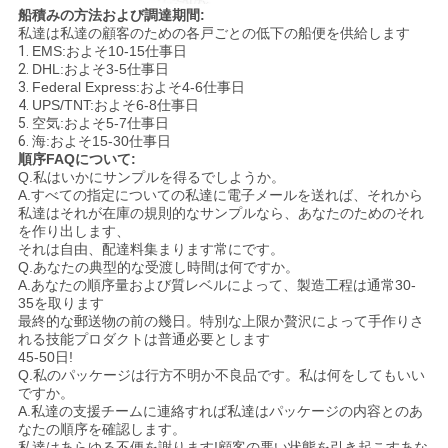
船積みの方法および調達期間:
私達は私達の顧客のための各戸ごとの低下の船便を供給します
1.
EMS:およそ10-15仕事日
2.
DHL:およそ3-5仕事日
3.
Federal Express:およそ4-6仕事日
4.
UPS/TNT:およそ6-8仕事日
5.
空気:およそ5-7仕事日
6.
海:およそ15-30仕事日
順序FAQについて:
Q.私はいかにサンプルを得るでしようか。
A.すべての指定についての私達に電子メールを送れば、それから
私達はそれが在庫の規則的なサンプルなら、あなたのためのそれ
を作り出します、
それは自由、配達料集まります常にです。
Q.あなたの典型的な受渡し時間は何ですか。
A.あなたの順序量および質レベルによって、製造工程は通常30-
35を取ります
最終的な郵送物の前の幾日。特別な上限か贅沢によって手作りさ
れる技能プロダクトは普通必要とします
45-50日!
Q.私のパッケージは行方不明か不良品です。私は何をしてもいい
ですか。
A.私達の支援チームに連絡すれば私達はパッケージの内容とのあ
なたの順序を確認します。
私達はあらゆる不便を謝ります!顧客の悪い状態を引き起こすあな