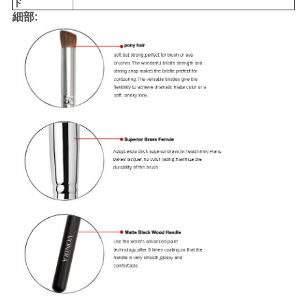
ド
細部: