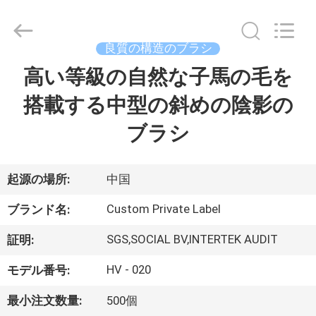
者.
Copyright
©
2017
-
良質の構造のブラシ
2026
Changsha
Chanmy
高い等級の自然な子馬の毛を
家
Cosmetics
Co.,
Ltd.
搭載する中型の斜めの陰影の
All
Rights
プ
Reserved.
ブラシ
ロ
ダ
起源の場所:
中国
ク
Custom Private Label
ブランド名:
ト
SGS,SOCIAL BV,INTERTEK AUDIT
証明:
HV - 020
モデル番号:
私
最小注文数量:
500個