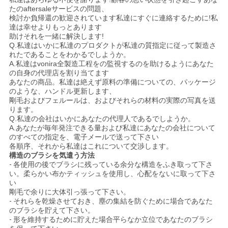
たのaftersaleサービスの問題、
検討か負帰還の歓迎されています私達にすぐに連絡するために!私
達は幸せよりもっとあります
助けそれを一緒に解決します!
Q.私達はいかに私達のプロダクトが私達の質指定に従って製造さ
れたであることをわかるでしようか。
A.私達はvonira全製造工程をの監視するのを助けるようにあなた
の自身の代理店を割り当てます
あなたの商品。私達は絶えず原料の準備についての、パッケージ
のような、ハンドル更新します、
剛毛およびフェルールは、およびそれらの材料の実際の写真を送
ります。
Q.私達の会社はいかにあなたの代理人であるでしようか。
A.あなたが毎年発注できる量および私達にあなたの会社について
のすべての指定を、電子メールで送って下さい
各順序、それから私達はこれについて交渉します。
構造のブラシを気遣う方法
-
各使用の後でブラシに残っている余分な構造をふき取って下さ
い。柔らかい布かティッシュを使用し、心配をないに取って下さ
い
剛毛で余りに大体引っ張って下さい。
-
それらを乾燥させておき、塵の集結を防ぐために場合であなた
のブラシを貯えて下さい。
-
形を維持するために貯えた場合平らなか立位であなたのブラシ