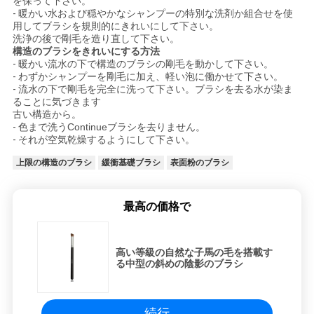
を保って下さい。
-
暖かい水および穏やかなシャンプーの特別な洗剤か組合せを使
用してブラシを規則的にきれいにして下さい。
洗浄の後で剛毛を造り直して下さい。
構造のブラシをきれいにする方法
-
暖かい流水の下で構造のブラシの剛毛を動かして下さい。
-
わずかシャンプーを剛毛に加え、軽い泡に働かせて下さい。
-
流水の下で剛毛を完全に洗って下さい。ブラシを去る水が染ま
ることに気づきます
古い構造から。
-
色まで洗うContinueブラシを去りません。
-
それが空気乾燥するようにして下さい。
上限の構造のブラシ
緩衝基礎ブラシ
表面粉のブラシ
最高の価格で
高い等級の自然な子馬の毛を搭載す
る中型の斜めの陰影のブラシ
続行