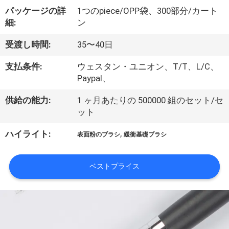
達
パッケージの詳
1つのpiece/OPP袋、300部分/カート
に
細:
ン
つ
受渡し時間:
35〜40日
い
支払条件:
ウェスタン・ユニオン、T/T、L/C、
て
Paypal、
供給の能力:
1 ヶ月あたりの 500000 組のセット/セ
ット
工
,
ハイライト:
場
表面粉のブラシ
緩衝基礎ブラシ
旅
ベストプライス
行
品