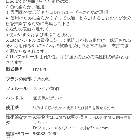
1.Soft
および曲げられた斜めの端。
2.
色の柔らかい適用。
3.
専門家の大広間またはDIYのユーザーのための理想。
4.
使用のために柔らかくそして快適、粉を加えることおよび余分
粉を掃除するために完成して下さい
あなたの表面を離れて。
5.使いやすくおよび運ぶこと便利。
6.Each
ハンドルは最後に対して抵抗力がある傷付け、保証される
それらを作る8つのペンキの被膜を受け取る木の軽量、支持でき
る源からなされます。
7.Theフェルールは耐久性および強さのための高性能の黄銅とな
されます。
型式番号
HV-020
ブラシの頭部
子馬の毛
フェルール
スライバ黄銅
ハンドル
無光沢の黒い木
使用法
強調する額のための使用または折目を混ぜるため
技術的なデー
A:実物大:172mm B:毛の長さ:7~10のmm
C:固有幅:9
タ
つのmm
D:フェルールのフィートの幅:7つのmm
習慣HSコー
9603290090