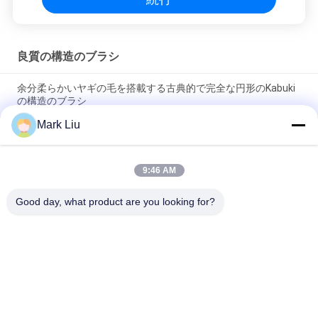
良質の構造のブラシ
余分柔らかいヤギの毛を搭載する古典的で完全な円形のKabuki
の構造のブラシ
Mark Liu
Voniraの美大きいファンのヤギの毛の構造のブラシ/木製のハン
ドルの上限の構造のブラシ
9:46 AM
超柔らかいヤギの毛の黒い木製のハンドルが付いている薄い頬
の構造のブラシ
Good day, what product are you looking for?
人気カテゴリ
すべて
贅沢な構造のブラシ
良質の構造のブラシ
自然な毛の構造のブ