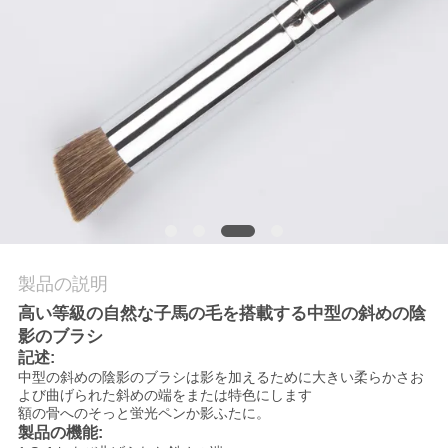
質
管
理
地
図
PRIVACY
製品の説明
POLICY
高い等級の自然な子馬の毛を搭載する中型の斜めの陰
影のブラシ
記述:
中型の斜めの陰影のブラシは影を加えるために大きい柔らかさお
よび曲げられた斜めの端をまたは特色にします
額の骨へのそっと蛍光ペンか影ふたに。
製品の機能: