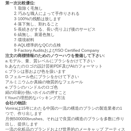
第一次比較優位:
1.
取除く毛無し
2.
巧みな職人によって手作りされる
3·100%の残酷は放します
4·落下無し、割れること
5·長続きがする、長い売り上げ後のサービス
6·縞無し、衰退色無し
7·環境材料
8·AQL標準的なQCの点検
9·Factory AuditsおよびISO Certified Company
注文の商標情報のためのノウーハウを整備して下さい:
a.モデル、量、質レベルにブラシをかけて下さい
b.あなたのロゴの設計芸術PDF及びAIのフォーマット
c.ブラシは形および色を扱います
D.フェルール色にブラシをかけて下さい
アルミニウムか真鍮の物質的なフェルール
e.ブラシのハンドルのロゴ色
絹の印刷か熱いホイルの押すこと
f.Yourの理想的なパッキング方法
会社の物語:
Voniraは15年にわたる中国の一流の構造のブラシの製造業者の1
つで、作り出します
月例500000brushes。それはで良質の構造のブラシを多数に作り
出し、提供します
一流の化粧品のブランドおよび世界的のメーキャップ アーティス