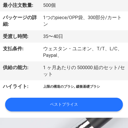
達
最小注文数量:
500個
に
パッケージの詳
1つのpiece/OPP袋、300部分/カート
つ
細:
ン
い
受渡し時間:
35〜40日
て
支払条件:
ウェスタン・ユニオン、T/T、L/C、
Paypal、
工
供給の能力:
1 ヶ月あたりの 500000 組のセット/セ
ット
場
,
ハイライト:
旅
上限の構造のブラシ
緩衝基礎ブラシ
行
ベストプライス
品