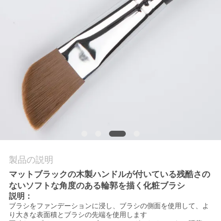
質
管
理
地
図
PRIVACY
POLICY
製品の説明
マットブラックの木製ハンドルが付いている残酷さの
ないソフトな角度のある輪郭を描く化粧ブラシ
説明：
ブラシをファンデーションに浸し、ブラシの側面を使用して、よ
り大きな表面積とブラシの先端を使用します