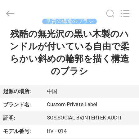
者.
Copyright
©
2017
-
良質の構造のブラシ
2026
Changsha
Chanmy
残酷の無光沢の黒い木製のハ
家
Cosmetics
Co.,
Ltd.
ンドルが付いている自由で柔
All
Rights
プ
Reserved.
らかい斜めの輪郭を描く構造
ロ
のブラシ
ダ
ク
起源の場所:
中国
ト
Custom Private Label
ブランド名:
SGS,SOCIAL BV,INTERTEK AUDIT
証明:
私
HV - 014
モデル番号: