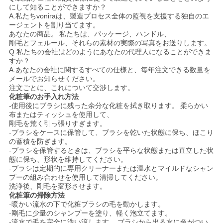
にして知ることができますか？
A.私たちvoniraは、製造プロセス全体の監視を支援する独自のエ
ージェントを割り当てます。
あなたの商品。
私たちは、パッケージ、ハンドル、
剛毛とフェルール、それらの素材の実際の写真をお送りします。
Q.私たちの会社はどのようにあなたの代理人になることができま
すか？
A.あなたの会社に関するすべての仕様と、毎年注文できる数量を
メールでお知らせください。
注文ごとに、これについて交渉します。
化粧筆のお手入れ方法
-使用後にブラシに残った余分な化粧を拭き取ります。
柔らかい
布またはティッシュを使用して、
剛毛を荒く引っ張りすぎます。
-ブラシをケースに保管して、ブラシを乾いた状態に保ち、ほこり
の蓄積を防ぎます。
-ブラシを保管するときは、ブラシを平らな状態または直立した状
態に保ち、形状を維持してください。
-ブラシは定期的に専用クリーナーまたは温水とマイルドなシャン
プーの組み合わせを使用して清掃してください。
洗浄後、剛毛を変形させます。
化粧筆の掃除方法
-暖かい流水の下で化粧ブラシの毛を動かします。
-剛毛に少量のシャンプーを塗り、軽く泡立てます。
-流水で毛を完全に洗い流します。
ブラシから出る水に色がつい