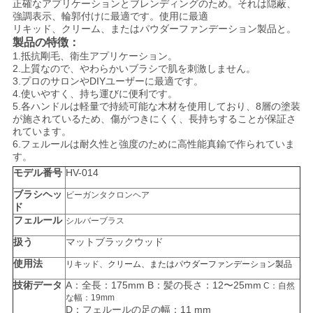
正確なアプリケーションとブレンディングのため。それは隠蔽、
強調表示、輪郭付けに最適です。使用に最適
リキッド、クリーム、またはパウダーファンデーション製品と。
製品の特徴：
1.
抵抗剛毛、衛生アプリケーション
。
2.上質なので、やわらかいブラシで肌を刺激しません。
3.プロのサロンやDIYユーザーに最適です。
4.使いやすく、持ち運びに便利です。
5.
各ハンドルは軽量で持続可能な木材を使用しており、8層の塗装
が施されているため、傷がつきにくく、長持ちすることが保証さ
れています。
6.フェルールは耐久性と強度のために高性能真鍮で作られていま
す。
モデル番号
HV-014
ブラシヘッ
ビーガンタクロンヘア
ド
フェルール
シルバーブラス
扱う
マットブラックウッド
使用法
リキッド、クリーム、またはパウダーファンデーション製品
技術データ
A：全長：175mm B：髪の長さ：12〜25mm
C：自然
な幅：19mm
D：フェルールの足の幅：11 mm