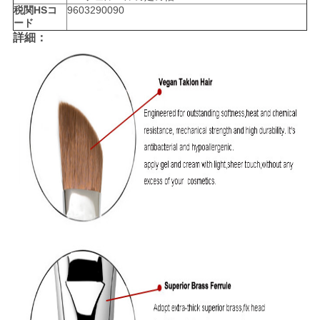
税関HSコ
9603290090
ード
詳細：