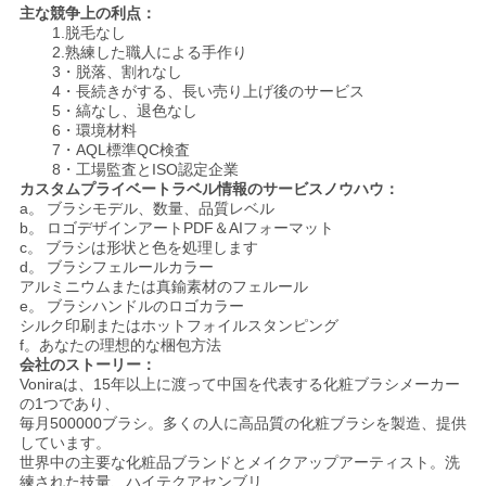
主な競争上の利点：
1.脱毛なし
2.熟練した職人による手作り
3・脱落、割れなし
4・長続きがする、長い売り上げ後のサービス
5・縞なし、退色なし
6・環境材料
7・AQL標準QC検査
8・工場監査とISO認定企業
カスタムプライベートラベル情報のサービスノウハウ：
a。
ブラシモデル、数量、品質レベル
b。
ロゴデザインアートPDF＆AIフォーマット
c。
ブラシは形状と色を処理します
d。
ブラシフェルールカラー
アルミニウムまたは真鍮素材のフェルール
e。
ブラシハンドルのロゴカラー
シルク印刷またはホットフォイルスタンピング
f。あなたの理想的な梱包方法
会社のストーリー：
Voniraは、15年以上に渡って中国を代表する化粧ブラシメーカー
の1つであり、
毎月500000ブラシ。多くの人に高品質の化粧ブラシを製造、提供
しています。
世界中の主要な化粧品ブランドとメイクアップアーティスト。洗
練された技量、ハイテクアセンブリ