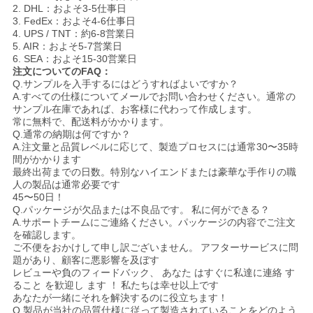
2. DHL：およそ3-5仕事日
3. FedEx：およそ4-6仕事日
4. UPS / TNT：約6-8営業日
5. AIR：およそ5-7営業日
6. SEA：およそ15-30営業日
注文についてのFAQ：
Q.サンプルを入手するにはどうすればよいですか？
A.すべての仕様についてメールでお問い合わせください。通常の
サンプル在庫であれば、お客様に代わって作成します。
常に無料で、配送料がかかります。
Q.通常の納期は何ですか？
A.注文量と品質レベルに応じて、製造プロセスには通常30〜35時
間がかかります
最終出荷までの日数。特別なハイエンドまたは豪華な手作りの職
人の製品は通常必要です
45〜50日！
Q.パッケージが欠品または不良品です。
私に何ができる？
A.サポートチームにご連絡ください。パッケージの内容でご注文
を確認します。
ご不便をおかけして申し訳ございません。
アフターサービスに問
題があり、顧客に悪影響を及ぼす
レビューや負のフィードバック、
あなた
はすぐに私達に連絡
す
ること
を歓迎し
ます
！
私たちは幸せ以上です
あなたが一緒にそれを解決するのに役立ちます！
Q.製品が当社の品質仕様に従って製造されていることをどのよう