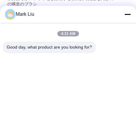
の構造のブラシ
Mark Liu
Voniraの美大きいファンのヤギの毛の構造のブラシ/木製のハン
ドルの上限の構造のブラシ
4:31 AM
超柔らかいヤギの毛の黒い木製のハンドルが付いている薄い頬
の構造のブラシ
Good day, what product are you looking for?
人気カテゴリ
すべて
贅沢な構造のブラシ
良質の構造のブラシ
自然な毛の構造のブ
商標の構造のブラシ
ラシ
総合的な構造のブラ
専門の構造のブラシ 
シ
セット
旅行構造のブラシ セ
構造のブラシのコレ