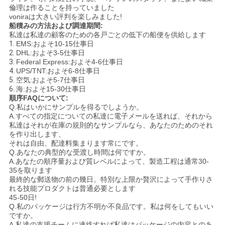
倫理は作ることを持っていました
voniraは大きい評判を楽しみました!
船積みの方法および調達期間:
私達は私達の顧客のための各戸ごとの低下の船便を供給します
1.
EMS:およそ10-15仕事日
2.
DHL:およそ3-5仕事日
3.
Federal Express:およそ4-6仕事日
4.
UPS/TNT:およそ6-8仕事日
5.
空気:およそ5-7仕事日
6.
海:およそ15-30仕事日
順序FAQについて:
Q.私はいかにサンプルを得るでしようか。
A.すべての指定についての私達に電子メールを送れば、それから
私達はそれが在庫の規則的なサンプルなら、あなたのためのそれ
を作り出します、
それは自由、配達料集まります常にです。
Q.あなたの典型的な受渡し時間は何ですか。
A.あなたの順序量および質レベルによって、製造工程は通常30-
35を取ります
最終的な郵送物の前の幾日。特別な上限か贅沢によって手作りさ
れる技能プロダクトは普通必要とします
45-50日!
Q.私のパッケージは行方不明か不良品です。私は何をしてもいい
ですか。
A.私達の支援チームに連絡すれば私達はパッケージの内容とのあ