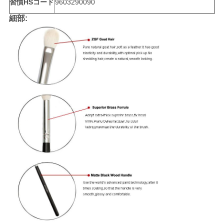
習慣HSコード
9603290090
細部: