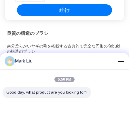
続行
良質の構造のブラシ
余分柔らかいヤギの毛を搭載する古典的で完全な円形のKabuki
の構造のブラシ
Mark Liu
Voniraの美大きいファンのヤギの毛の構造のブラシ/木製のハン
ドルの上限の構造のブラシ
5:50 PM
超柔らかいヤギの毛の黒い木製のハンドルが付いている薄い頬
の構造のブラシ
Good day, what product are you looking for?
人気カテゴリ
すべて
贅沢な構造のブラシ
良質の構造のブラシ