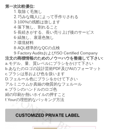
第一次比較優位:
1.
取除く毛無し
2.
巧みな職人によって手作りされる
3·100%の残酷は放します
4·落下無し、割れること
5·長続きがする、長い売り上げ後のサービス
6·縞無し、衰退色無し
7·環境材料
8·AQL標準的なQCの点検
9·Factory AuditsおよびISO Certified Company
注文の商標情報のためのノウーハウを整備して下さい:
a.モデル、量、質レベルにブラシをかけて下さい
b.あなたのロゴの設計芸術PDF及びAIのフォーマット
c.ブラシは形および色を扱います
D.フェルール色にブラシをかけて下さい
アルミニウムか真鍮の物質的なフェルール
e.ブラシのハンドルのロゴ色
絹の印刷か熱いホイルの押すこと
f.Yourの理想的なパッキング方法