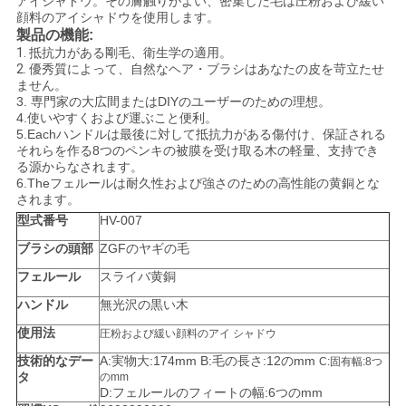
アイシャドウ。その膚触りがよい、密集した毛は圧粉および緩い
顔料のアイシャドウを使用します。
製品の機能:
1.
抵抗力がある
剛毛、
衛生学の
適用
。
2.
優秀質によって、自然なヘア・ブラシはあなたの皮を苛立たせ
ません。
3.
専門家の大広間またはDIYのユーザーのための理想。
4.使いやすくおよび運ぶこと便利。
5.Each
ハンドルは最後に対して抵抗力がある傷付け、保証される
それらを作る8つのペンキの被膜を受け取る木の軽量、支持でき
る源からなされます。
6.Theフェルールは耐久性および強さのための高性能の黄銅とな
されます。
型式番号
HV-007
ブラシの頭部
ZGFのヤギの毛
フェルール
スライバ黄銅
ハンドル
無光沢の黒い木
使用法
圧粉および緩い顔料のアイ シャドウ
技術的なデー
A:実物大:174mm B:毛の長さ:12のmm
C:固有幅:8つ
タ
のmm
D:フェルールのフィートの幅:6つのmm