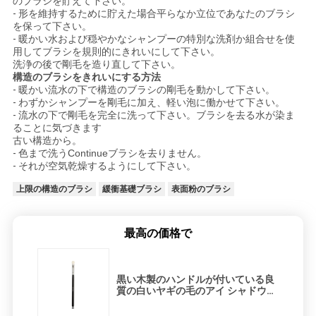
のブラシを貯えて下さい。
-
形を維持するために貯えた場合平らなか立位であなたのブラシ
を保って下さい。
-
暖かい水および穏やかなシャンプーの特別な洗剤か組合せを使
用してブラシを規則的にきれいにして下さい。
洗浄の後で剛毛を造り直して下さい。
構造のブラシをきれいにする方法
-
暖かい流水の下で構造のブラシの剛毛を動かして下さい。
-
わずかシャンプーを剛毛に加え、軽い泡に働かせて下さい。
-
流水の下で剛毛を完全に洗って下さい。ブラシを去る水が染ま
ることに気づきます
古い構造から。
-
色まで洗うContinueブラシを去りません。
-
それが空気乾燥するようにして下さい。
上限の構造のブラシ
緩衝基礎ブラシ
表面粉のブラシ
最高の価格で
黒い木製のハンドルが付いている良
質の白いヤギの毛のアイ シャドウの
構造のブラシ