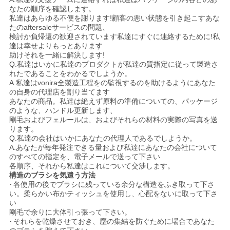
なたの順序を確認します。
私達はあらゆる不便を謝ります!顧客の悪い状態を引き起こすあな
たのaftersaleサービスの問題、
検討か負帰還の歓迎されています私達にすぐに連絡するために!私
達は幸せよりもっとあります
助けそれを一緒に解決します!
Q.私達はいかに私達のプロダクトが私達の質指定に従って製造さ
れたであることをわかるでしようか。
A.私達はvonira全製造工程をの監視するのを助けるようにあなた
の自身の代理店を割り当てます
あなたの商品。私達は絶えず原料の準備についての、パッケージ
のような、ハンドル更新します、
剛毛およびフェルールは、およびそれらの材料の実際の写真を送
ります。
Q.私達の会社はいかにあなたの代理人であるでしようか。
A.あなたが毎年発注できる量および私達にあなたの会社について
のすべての指定を、電子メールで送って下さい
各順序、それから私達はこれについて交渉します。
構造のブラシを気遣う方法
-
各使用の後でブラシに残っている余分な構造をふき取って下さ
い。柔らかい布かティッシュを使用し、心配をないに取って下さ
い
剛毛で余りに大体引っ張って下さい。
-
それらを乾燥させておき、塵の集結を防ぐために場合であなた