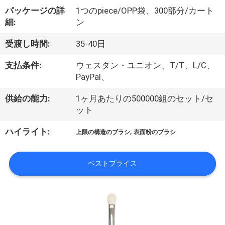
達
パッケージの詳
1つのpiece/OPP袋、300部分/カート
に
細:
ン
つ
受渡し時間:
35-40日
い
支払条件:
ウェスタン・ユニオン、T/T、L/C、
て
PayPal、
供給の能力:
1ヶ月あたりの500000組のセット/セ
ット
工
,
ハイライト:
場
上限の構造のブラシ
表面粉のブラシ
旅
ベストプライス
行
品