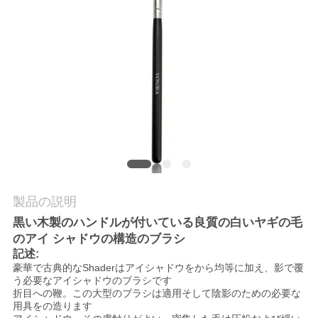
質
管
理
地
図
PRIVACY
製品の説明
POLICY
黒い木製のハンドルが付いている良質の白いヤギの毛
のアイ シャドウの構造のブラシ
記述:
豪華で古典的なShaderはアイシャドウをから均等に加え、影で覆
う必要なアイシャドウのブラシです
折目への鞭。この大型のブラシは適用そして陰影のための必要な
用具をの造ります