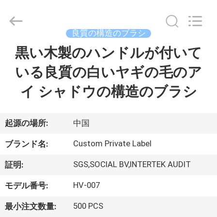
者.
Copyright
©
2017
-
良質の構造のブラシ
2026
Changsha
Chanmy
黒い木製のハンドルが付いて
家
Cosmetics
Co.,
Ltd.
いる良質の白いヤギの毛のア
All
Rights
プ
Reserved.
イ シャドウの構造のブラシ
ロ
ダ
起源の場所:
中国
ク
Custom Private Label
ブランド名:
ト
SGS,SOCIAL BV,INTERTEK AUDIT
証明:
HV-007
モデル番号:
私
500 PCS
最小注文数量: