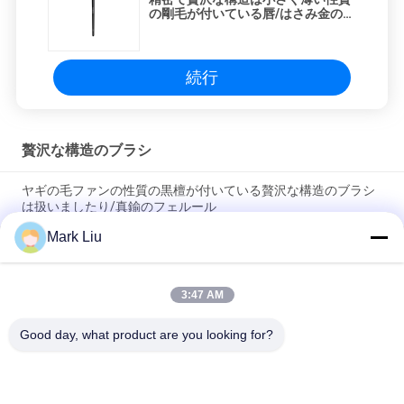
の剛毛が付いている唇/はさみ金の構
造のブラシにブラシをかけます
続行
贅沢な構造のブラシ
ヤギの毛ファンの性質の黒檀が付いている贅沢な構造のブラシ
は扱いましたり/真鍮のフェルール
Mark Liu
柔らかく、密な焦茶XGFのヤギの毛を驚かせることの贅沢な斜
めの粉の構造のブラシ
3:47 AM
超デラックスな性質のクロテンの毛を搭載する贅沢な芸術家の
基礎ブラシ
Good day, what product are you looking for?
人気カテゴリ
すべて