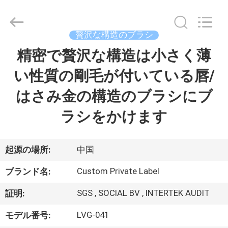
者.
Copyright
©
2017
-
贅沢な構造のブラシ
2026
Changsha
Chanmy
精密で贅沢な構造は小さく薄
家
Cosmetics
Co.,
Ltd.
い性質の剛毛が付いている唇/
All
Rights
プ
Reserved.
はさみ金の構造のブラシにブ
ロ
ラシをかけます
ダ
ク
起源の場所:
中国
ト
Custom Private Label
ブランド名:
SGS , SOCIAL BV , INTERTEK AUDIT
証明:
私
LVG-041
モデル番号: