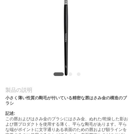
質
管
理
地
図
PRIVACY
POLICY
製品の説明
小さく薄い性質の剛毛が付いている精密な唇はさみ金の構造のブ
ラシ
記述:
この唇およびはさみ金のブラシにはさみ金、ぬれた/乾燥した影お
よび唇プロダクトを使用する薄く、平らな剛毛があります。平ら
な端がポイントに文字通りある表面のための唇および額ラインを