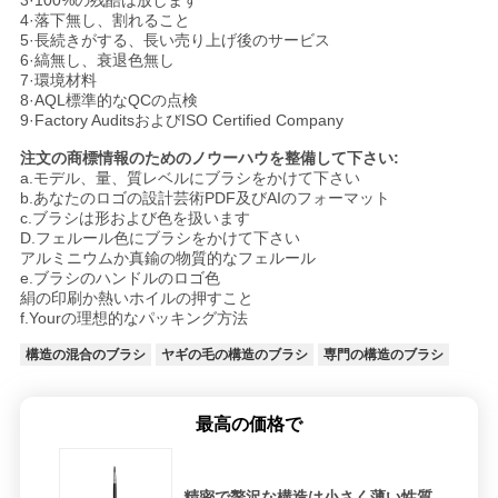
3·100%の残酷は放します
4·落下無し、割れること
5·長続きがする、長い売り上げ後のサービス
6·縞無し、衰退色無し
7·環境材料
8·AQL標準的なQCの点検
9·Factory AuditsおよびISO Certified Company
注文の商標情報のためのノウーハウを整備して下さい:
a.モデル、量、質レベルにブラシをかけて下さい
b.あなたのロゴの設計芸術PDF及びAIのフォーマット
c.ブラシは形および色を扱います
D.フェルール色にブラシをかけて下さい
アルミニウムか真鍮の物質的なフェルール
e.ブラシのハンドルのロゴ色
絹の印刷か熱いホイルの押すこと
f.Yourの理想的なパッキング方法
構造の混合のブラシ
ヤギの毛の構造のブラシ
専門の構造のブラシ
最高の価格で
精密で贅沢な構造は小さく薄い性質