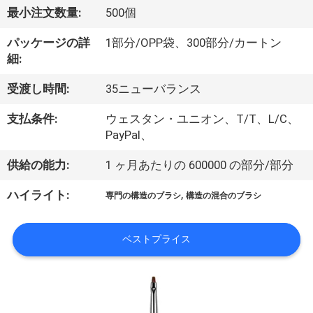
達
最小注文数量:
500個
に
パッケージの詳
1部分/OPP袋、300部分/カートン
つ
細:
い
受渡し時間:
35ニューバランス
て
支払条件:
ウェスタン・ユニオン、T/T、L/C、
PayPal、
工
供給の能力:
1 ヶ月あたりの 600000 の部分/部分
場
,
ハイライト:
専門の構造のブラシ
構造の混合のブラシ
旅
行
ベストプライス
品