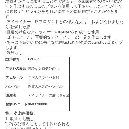
定義するのに使用することができます。表面芸術かのどのそばか
すを作成するのにこのブラシを使用して下さい。またそれがすぐ
に唇および額ラインをきれいにするのに使用することができま
す。
·アイライナー、唇プロダクトとの偉大な人は、およびぬれました
り/乾燥した影
·極度の精密なアイライナーのliplinerを作成する使用
·ぱりっとした、写実的なアイライナーの一見を作成します
·あらゆる皮のために完全な抗菌扱われた性質のbaristlesはタイプ
します。
·残酷なし
型式番号
LVG-041
ブラシの頭部
純粋なクロテンの毛
フェルール
光沢のスライバ黄銅
ハンドル
性質の木製のハンドル
使用法
アイライナーの唇はさみ金
習慣HSコード
9603290090
第一次比較優位:
1.
取除く毛無し
2.
巧みな職人によって手作りされる