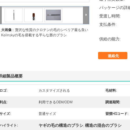
パッケージの詳細
受渡し時間:
支払条件:
大画像 :
贅沢な性質のクロテンの毛のシベリア最も良い
Kolinskyの毛を搭載する平らな唇のブラシ
供給の能力:
連絡先
詳細製品概要
ロゴ:
カスタマイズされる
毛材料:
利点:
利用できるOEM/ODM
調達期間:
サイズ:
普通サイズ
習慣HSコード:
ヤギの毛の構造のブラシ
構造の混合のブラシ
ハイライト:
,