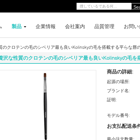
Se
ム
製品
企業情報
会社案内
品質管理
お問い
質のクロテンの毛のシベリア最も良いKolinskyの毛を搭載する平らな唇
贅沢な性質のクロテンの毛のシベリア最も良いKolinskyの毛
商品の詳細:
起源の場所:
ブランド名:
証明:
モデル番号:
お支払配送条件
最小注文数量: