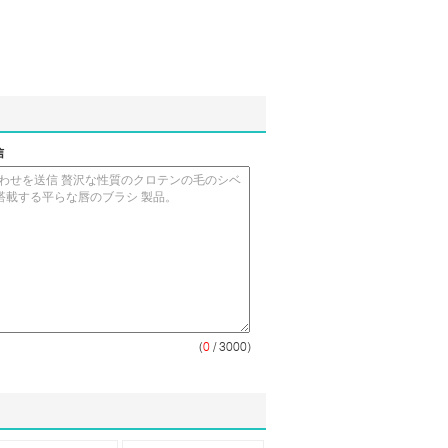
信
(
0
/ 3000)