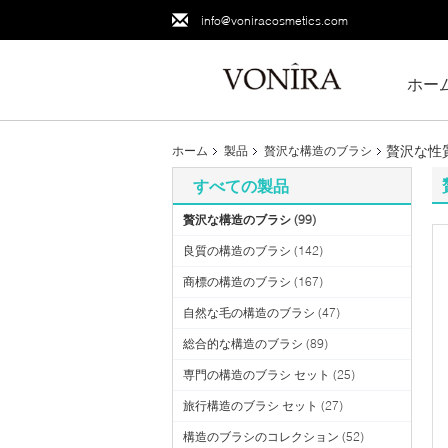
info@voniracosmetics.com
ホー
贅沢な性
ホーム
製品
贅沢な構造のブラシ
すべての製品
贅沢な構造のブラシ
(99)
良質の構造のブラシ
(142)
商標の構造のブラシ
(167)
自然な毛の構造のブラシ
(47)
総合的な構造のブラシ
(89)
専門の構造のブラシ セット
(25)
旅行構造のブラシ セット
(27)
構造のブラシのコレクション
(52)