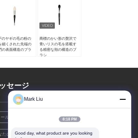
GFのヤギの毛の粉の
商標のかい形の贅沢で
を細くされた先端の
青いリスの毛を搭載す
門の表面構造のブラ
る精密な頬の構造のブ
ラシ
ッセージ
Mark Liu
8:18 PM
Good day, what product are you looking 