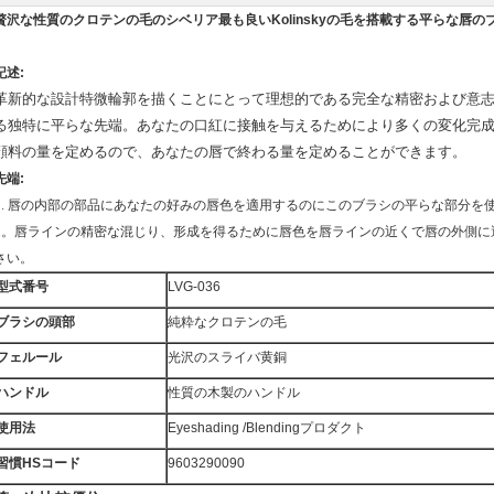
贅沢な性質のクロテンの毛のシベリア最も良いKolinskyの毛を搭載する平らな唇の
記述:
革新的な設計特微輪郭を描くことにとって理想的である完全な精密および意
る独特に平らな先端。あなたの口紅に接触を与えるためにより多くの変化完成
顔料の量を定めるので、あなたの唇で終わる量を定めることができます。
先端:
1.
唇の内部の部品にあなたの好みの唇色を適用するのにこのブラシの平らな部分を
2。唇ラインの精密な混じり、形成を得るために唇色を唇ラインの近くで唇の外側に
さい。
型式番号
LVG-036
ブラシの頭部
純粋なクロテンの毛
フェルール
光沢のスライバ黄銅
ハンドル
性質の木製のハンドル
使用法
Eyeshading /Blendingプロダクト
習慣HSコード
9603290090