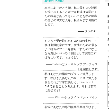
本当にありがとう印、私に最もよい計画
を常に与えることができ私達は協同にま
たの機会があってもいいことを私の顧客
の感じの偉大な人を、私望みます可能に
します。
—— タラのAU
ちょうど受け取られたvoniraの小包、そ
れは刺激的常にです、女性のための最も
よい構造のブラシを作り出すためになぜ
なら質はvoniraの代表団として実際にす
ばらしいです、ちょうど。
—— Sateriaはメーキャップ アーティス
トを製粉します
私はあなたの構造のブラシに満足しま
す。私はまたあなたのサービスに満たさ
れるそれが非常に美しく、Practical.I
AM であることを考えます。それは非常
に親切です!
—— Viktoriaシュタインバッハ ドイツ
非常にあなたの専門職業的業務及びより