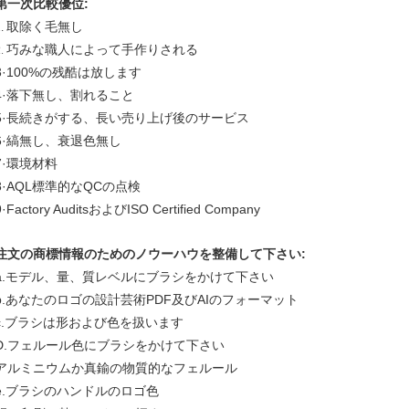
第一次比較優位:
取除く毛無し
1.
巧みな職人によって手作りされる
2.
3·100%の残酷は放します
4·落下無し、割れること
5·長続きがする、長い売り上げ後のサービス
6·縞無し、衰退色無し
7·環境材料
8·AQL標準的なQCの点検
9·Factory AuditsおよびISO Certified Company
注文の商標情報のためのノウーハウを整備して下さい:
a.モデル、量、質レベルにブラシをかけて下さい
b.あなたのロゴの設計芸術PDF及びAIのフォーマット
c.ブラシは形および色を扱います
D.フェルール色にブラシをかけて下さい
アルミニウムか真鍮の物質的なフェルール
e.ブラシのハンドルのロゴ色