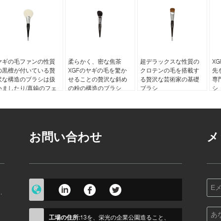
ヤギの毛ファンの性質
柔らかく、密な焦茶
超デラックスな性質の
X
の黒檀が付いている贅
XGFのヤギの毛を驚か
クロテンの毛を搭載す
先
沢な構造のブラシは扱
せることの贅沢な斜め
る贅沢な芸術家の基礎
専
いましたり/真鍮のフェ
の粉の構造のブラシ
ブラシ
シ
ルール
お問い合わせ
メ
技
工場の住所:
13を、栄光の企業公園造ること、