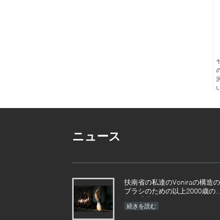
ニュース
扶南省の私達のVoniraの構造の
ブラシのための以上2000歳の
能を受継ぐこと
続きを読む