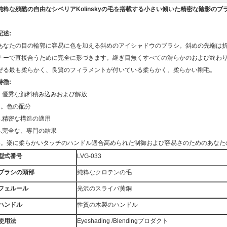
純粋な残酷の自由なシベリアKolinskyの毛を搭載する小さい傾いた精密な陰影のブ
記述:
あなたの目の輪郭に容易に色を加える斜めのアイシャドウのブラシ。斜めの先端は
ナーで直接合うために完全に形づきます。継ぎ目無くすべての滑らかのおよび終わ
ぜる最も柔らかく、良質のフィラメントが付いている柔らかく、柔らかい剛毛。
特徴:
1.優秀な顔料積み込みおよび解放
2。色の配分
3.精密な構造の適用
4.完全な、専門の結果
5。楽に柔らかいタッチのハンドル適合高められた制御および容易さのためのあなた
型式番号
LVG-033
ブラシの頭部
純粋なクロテンの毛
フェルール
光沢のスライバ黄銅
ハンドル
性質の木製のハンドル
使用法
Eyeshading /Blendingプロダクト