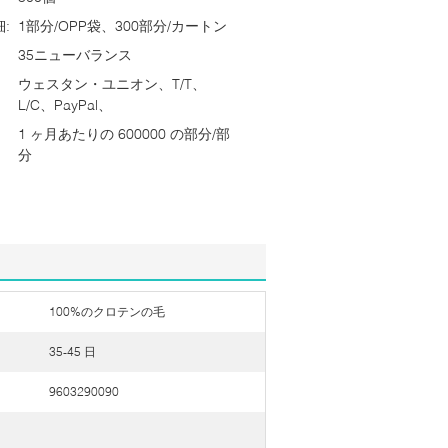
:
1部分/OPP袋、300部分/カートン
35ニューバランス
ウェスタン・ユニオン、T/T、
L/C、PayPal、
1 ヶ月あたりの 600000 の部分/部
分
100%のクロテンの毛
35-45 日
9603290090