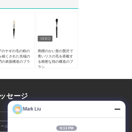
GFのヤギの毛の粉の
商標のかい形の贅沢で
を細くされた先端の
青いリスの毛を搭載す
門の表面構造のブラ
る精密な頬の構造のブ
ラシ
ッセージ
Mark Liu
9:13 PM