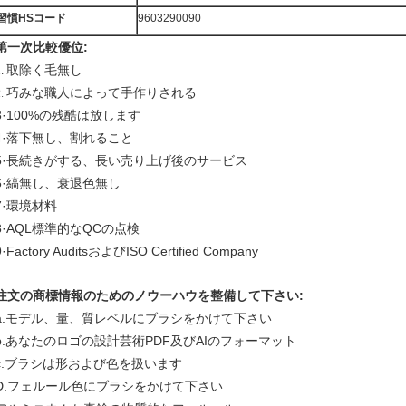
習慣HSコード
9603290090
第一次比較優位:
取除く毛無し
1.
巧みな職人によって手作りされる
2.
3·100%の残酷は放します
4·落下無し、割れること
5·長続きがする、長い売り上げ後のサービス
6·縞無し、衰退色無し
7·環境材料
8·AQL標準的なQCの点検
9·Factory AuditsおよびISO Certified Company
注文の商標情報のためのノウーハウを整備して下さい:
a.モデル、量、質レベルにブラシをかけて下さい
b.あなたのロゴの設計芸術PDF及びAIのフォーマット
c.ブラシは形および色を扱います
D.フェルール色にブラシをかけて下さい