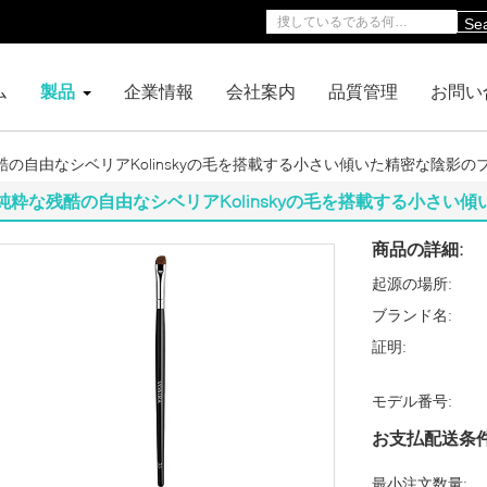
Se
ム
製品
企業情報
会社案内
品質管理
お問い
酷の自由なシベリアKolinskyの毛を搭載する小さい傾いた精密な陰影の
純粋な残酷の自由なシベリアKolinskyの毛を搭載する小さい
商品の詳細:
起源の場所:
ブランド名:
証明:
モデル番号:
お支払配送条件
最小注文数量: