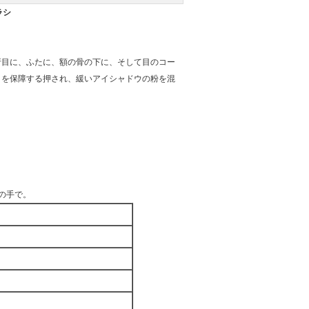
ラシ
折目に、ふたに、額の骨の下に、そして目のコー
りを保障する押され、緩いアイシャドウの粉を混
の手で。