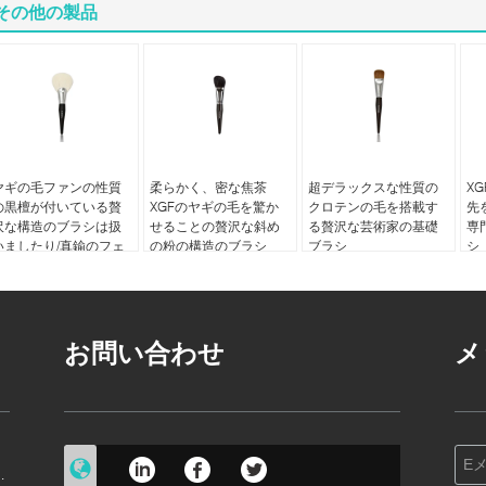
その他の製品
ヤギの毛ファンの性質
柔らかく、密な焦茶
超デラックスな性質の
X
の黒檀が付いている贅
XGFのヤギの毛を驚か
クロテンの毛を搭載す
先
沢な構造のブラシは扱
せることの贅沢な斜め
る贅沢な芸術家の基礎
専
いましたり/真鍮のフェ
の粉の構造のブラシ
ブラシ
シ
ルール
お問い合わせ
メ
技