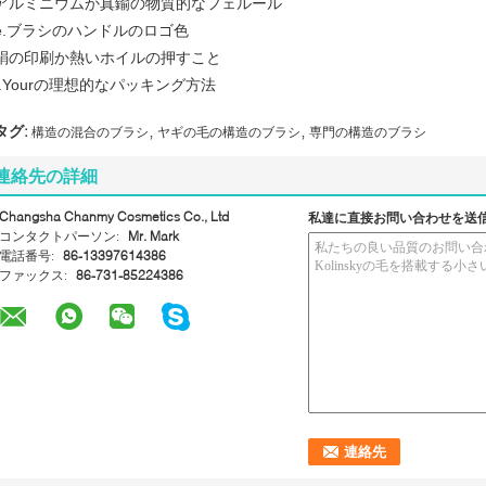
アルミニウムか真鍮の物質的なフェルール
e.ブラシのハンドルのロゴ色
絹の印刷か熱いホイルの押すこと
f.Yourの理想的なパッキング方法
,
,
タグ:
構造の混合のブラシ
ヤギの毛の構造のブラシ
専門の構造のブラシ
連絡先の詳細
Changsha Chanmy Cosmetics Co., Ltd
私達に直接お問い合わせを送
コンタクトパーソン:
Mr. Mark
電話番号:
86-13397614386
ファックス:
86-731-85224386