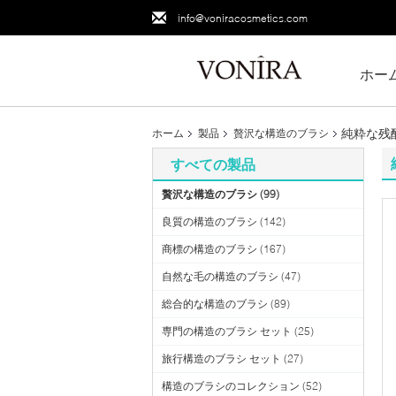
info@voniracosmetics.com
ホー
純粋な残
ホーム
製品
贅沢な構造のブラシ
すべての製品
贅沢な構造のブラシ
(99)
良質の構造のブラシ
(142)
商標の構造のブラシ
(167)
自然な毛の構造のブラシ
(47)
総合的な構造のブラシ
(89)
専門の構造のブラシ セット
(25)
旅行構造のブラシ セット
(27)
構造のブラシのコレクション
(52)