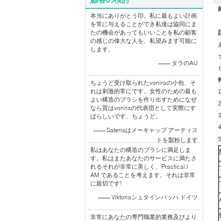
本当にありがとう印、私に最もよい計画
を常に与えることができ私達は協同にま
たの機会があってもいいことを私の顧客
の感じの偉大な人を、私望みます可能に
します。
—— タラのAU
ちょうど受け取られたvoniraの小包、そ
れは刺激的常にです、女性のための最も
よい構造のブラシを作り出すためになぜ
なら質はvoniraの代表団として実際にす
ばらしいです、ちょうど。
—— Sateriaはメーキャップ アーティス
トを製粉します
私はあなたの構造のブラシに満足しま
す。私はまたあなたのサービスに満たさ
れるそれが非常に美しく、Practical.I
AM であることを考えます。それは非常
に親切です!
—— Viktoriaシュタインバッハ ドイツ
非常にあなたの専門職業的業務及びより