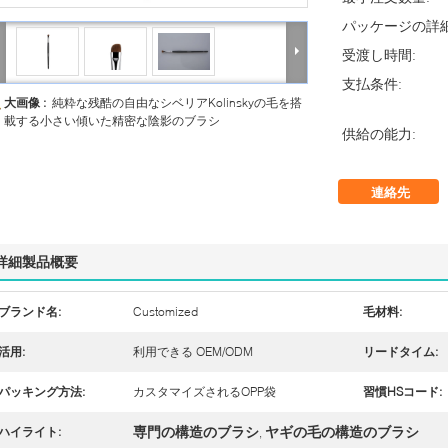
パッケージの詳細
受渡し時間:
支払条件:
大画像 :
純粋な残酷の自由なシベリアKolinskyの毛を搭
載する小さい傾いた精密な陰影のブラシ
供給の能力:
連絡先
詳細製品概要
ブランド名:
Customized
毛材料:
活用:
利用できる OEM/ODM
リードタイム:
パッキング方法:
カスタマイズされるOPP袋
習慣HSコード:
専門の構造のブラシ
ヤギの毛の構造のブラシ
ハイライト:
,