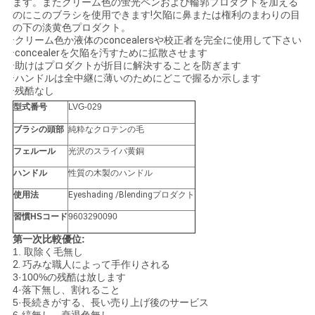
ます。またクリーム色の蛍光ペンおよび輪郭プロダクトを加える
のにこのブラシを使用できます!欠陥に鼻または権利のまわりの目
の下の淡黄色プロダクト。
·クリーム色か液体のconcealersや校正者を完全に使用して下さい
·concealerを欠陥を汚すために拡散させます
·助けはプロダクトが折目に解決することを防ぎます
·ハンドルは全中継に薄いのためにどこで握るか示します
·残酷なし
型式番号
LVG-029
ブラシの頭部
純粋なクロテンの毛
フェルール
光沢のスライバ黄銅
ハンドル
性質の木製のハンドル
使用法
Eyeshading /Blendingプロダクト
習慣HSコード
9603290090
第一次比較優位:
1.
取除く毛無し
2.
巧みな職人によって手作りされる
3·100%の残酷は放します
4·落下無し、割れること
5·長続きがする、長い売り上げ後のサービス