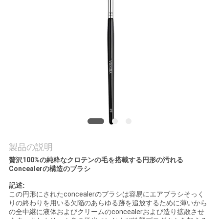
質
管
理
地
図
PRIVACY
POLICY
製品の説明
贅沢100%の純粋なクロテンの毛を搭載する円形の汚れる
Concealerの構造のブラシ
記述:
この円形にされたconcealerのブラシは容易にエアブラシそっく
りの終わりを用いる欠陥のあらゆる跡を追放するために薄いから
の全中継に液体およびクリームのconcealerおよび造り拡散させ