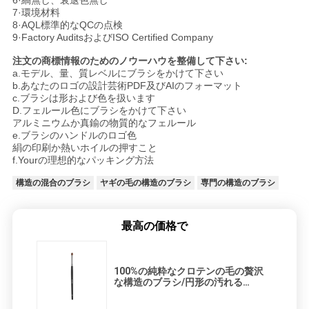
6·縞無し、衰退色無し
7·環境材料
8·AQL標準的なQCの点検
9·Factory AuditsおよびISO Certified Company
注文の商標情報のためのノウーハウを整備して下さい:
a.モデル、量、質レベルにブラシをかけて下さい
b.あなたのロゴの設計芸術PDF及びAIのフォーマット
c.ブラシは形および色を扱います
D.フェルール色にブラシをかけて下さい
アルミニウムか真鍮の物質的なフェルール
e.ブラシのハンドルのロゴ色
絹の印刷か熱いホイルの押すこと
f.Yourの理想的なパッキング方法
構造の混合のブラシ
ヤギの毛の構造のブラシ
専門の構造のブラシ
最高の価格で
100%の純粋なクロテンの毛の贅沢
な構造のブラシ/円形の汚れる
Concealerの構造のブラシ