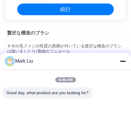
続行
贅沢な構造のブラシ
ヤギの毛ファンの性質の黒檀が付いている贅沢な構造のブラシ
は扱いましたり/真鍮のフェルール
Mark Liu
柔らかく、密な焦茶XGFのヤギの毛を驚かせることの贅沢な斜
めの粉の構造のブラシ
6:46 AM
超デラックスな性質のクロテンの毛を搭載する贅沢な芸術家の
基礎ブラシ
Good day, what product are you looking for?
人気カテゴリ
すべて
贅沢な構造のブラシ
良質の構造のブラシ