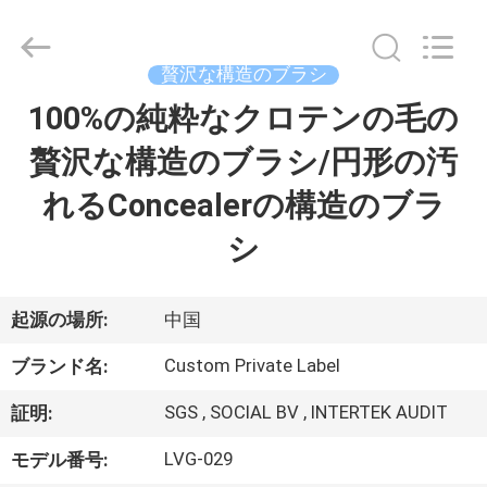
者.
Copyright
©
2017
-
贅沢な構造のブラシ
2026
Changsha
Chanmy
100%の純粋なクロテンの毛の
家
Cosmetics
Co.,
Ltd.
贅沢な構造のブラシ/円形の汚
All
Rights
プ
Reserved.
れるConcealerの構造のブラ
ロ
シ
ダ
ク
起源の場所:
中国
ト
Custom Private Label
ブランド名:
SGS , SOCIAL BV , INTERTEK AUDIT
証明:
私
LVG-029
モデル番号: