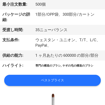
達
最小注文数量:
500個
に
パッケージの詳
1部分/OPP袋、300部分/カートン
つ
細:
い
受渡し時間:
35ニューバランス
て
支払条件:
ウェスタン・ユニオン、T/T、L/C、
PayPal、
工
供給の能力:
1 ヶ月あたりの 600000 の部分/部分
場
,
ハイライト:
専門の構造のブラシ
ヤギの毛の構造のブラシ
旅
行
ベストプライス
品