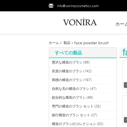
info@voniracosmetics.com
ホー
face powder brush
ホーム
製品
すべての製品
(4
贅沢な構造のブラシ
(99)
良質の構造のブラシ
(142)
商標の構造のブラシ
(167)
自然な毛の構造のブラシ
(47)
総合的な構造のブラシ
(89)
専門の構造のブラシ セット
(25)
旅行構造のブラシ セット
(27)
構造のブラシのコレクション
(52)