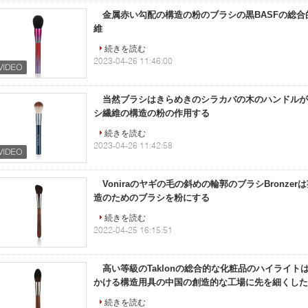
金属赤い勾配の構造の粉のブラシの黒BASFの総
維
続きを読む
2023-04-26 11:46:00
当然ブラシはきらめきのシラカバの木のハンドルが
シ繊維の構造の粉の作用する
続きを読む
2023-04-26 11:42:58
Voniraのヤギの毛の斜めの輪郭のブラシBronze
造のためのブラシを粉にする
続きを読む
2022-04-25 16:15:51
高い等級のTaklonの総合的な化粧品のハイライト
かける構造用具の中国の創造的な工場に先を細くした
続きを読む