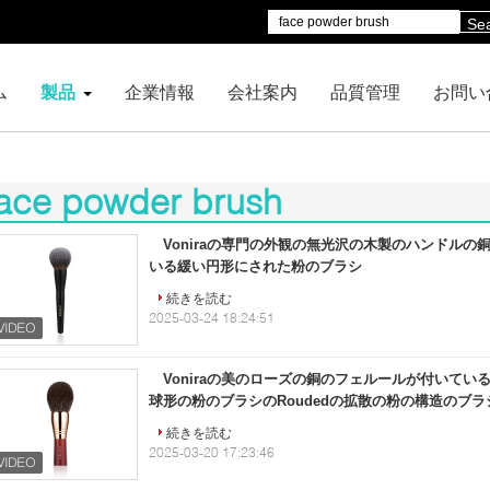
Se
ム
製品
企業情報
会社案内
品質管理
お問い
face powder brush
41)
Voniraの専門の外観の無光沢の木製のハンドルの
いる緩い円形にされた粉のブラシ
続きを読む
2025-03-24 18:24:51
Voniraの美のローズの銅のフェルールが付いてい
球形の粉のブラシのRoudedの拡散の粉の構造のブラ
続きを読む
2025-03-20 17:23:46