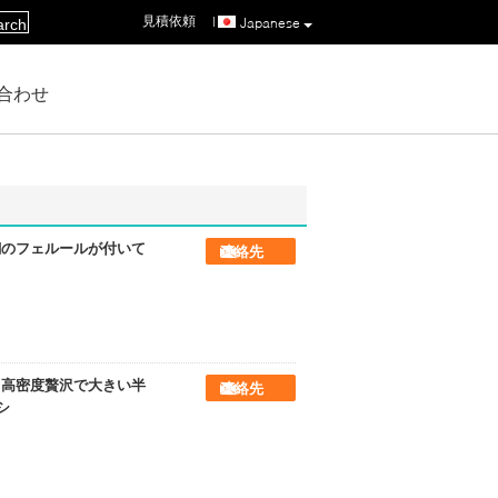
見積依頼
|
Japanese
arch
合わせ
銅のフェルールが付いて
連絡先
る高密度贅沢で大きい半
連絡先
シ