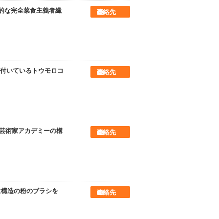
合的な完全菜食主義者繊
連絡先
付いているトウモロコ
連絡先
rは芸術家アカデミーの構
連絡先
は構造の粉のブラシを
連絡先