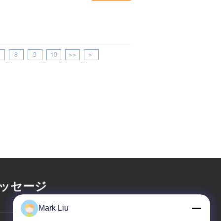
8
9
10
>>
>|
ッセージ
Mark Liu