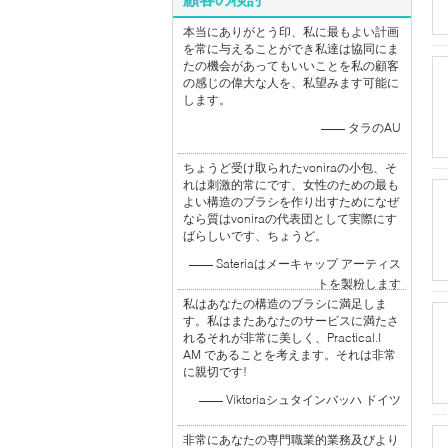
本当にありがとう印、私に最もよい計画
を常に与えることができ私達は協同にま
たの機会があってもいいことを私の顧客
の感じの偉大な人を、私望みます可能に
します。
—— タラのAU
ちょうど受け取られたvoniraの小包、そ
れは刺激的常にです、女性のための最も
よい構造のブラシを作り出すためになぜ
なら質はvoniraの代表団として実際にす
ばらしいです、ちょうど。
—— Sateriaはメーキャップ アーティス
トを製粉します
私はあなたの構造のブラシに満足しま
す。私はまたあなたのサービスに満たさ
れるそれが非常に美しく、Practical.I
AM であることを考えます。それは非常
に親切です!
—— Viktoriaシュタインバッハ ドイツ
非常にあなたの専門職業的業務及びより