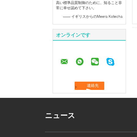
高い標準品質制御のために、知ること非
常に幸せ認めて下さい。
—— イギリスからのMeera Kotecha
オンラインです
ニュース