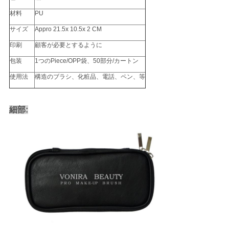
材料
PU
サイズ
Appro 21.5x 10.5x 2 CM
印刷
顧客が必要とするように
包装
1つのPiece/OPP袋、50部分/カートン
使用法
構造のブラシ、化粧品、電話、ペン、等
細部: