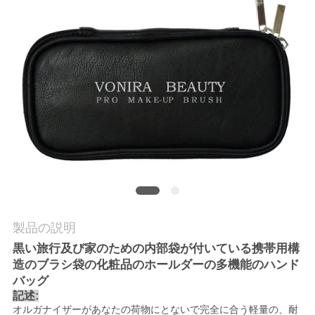
質
管
理
地
図
PRIVACY
POLICY
製品の説明
黒い旅行及び家のための内部袋が付いている携帯用構
造のブラシ袋の化粧品のホールダーの多機能のハンド
バッグ
記述:
オルガナイザーがあなたの荷物にとないで完全に合う軽量の、耐