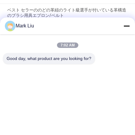
ベスト セラーののどの革紐のライト級選手が付いている革構造
のブラシ用具エプロン/ベルト
Mark Liu
PUの筆箱の袋の波の縞のジッパーの閉鎖旅行化粧品の構造袋の
かわいいペンの文房具のホールダー
7:02 AM
専門の構造のブラシ ロール袋の洗面用品のホールダーのペンの
鉛筆の貯蔵袋
Good day, what product are you looking for?
人気カテゴリ
すべて
贅沢な構造のブラシ
良質の構造のブラシ
自然な毛の構造のブ
商標の構造のブラシ
ラシ
総合的な構造のブラ
専門の構造のブラシ 
シ
セット