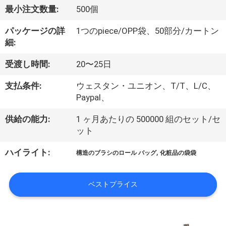
達
最小注文数量:
500個
に
パッケージの詳
1つのpiece/OPP袋、50部分/カートン
つ
細:
い
受渡し時間:
20〜25日
て
支払条件:
ウェスタン・ユニオン、T/T、L/C、
Paypal、
工
供給の能力:
1 ヶ月あたりの 500000 組のセット/セ
ット
場
,
ハイライト:
旅
構造のブラシのロール バッグ
化粧品の袋袋
行
ベストプライス
品