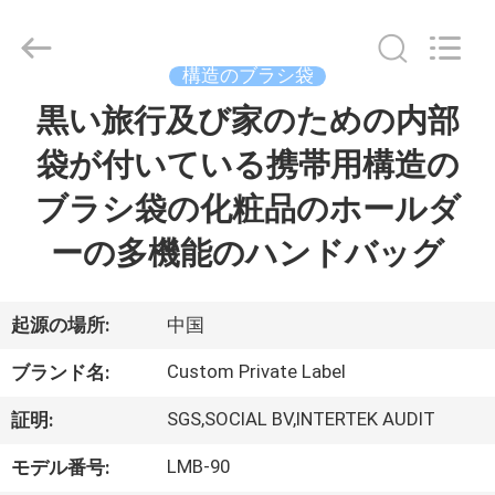
者.
Copyright
©
2017
-
構造のブラシ袋
2026
Changsha
Chanmy
黒い旅行及び家のための内部
家
Cosmetics
Co.,
Ltd.
袋が付いている携帯用構造の
All
Rights
プ
Reserved.
ブラシ袋の化粧品のホールダ
ロ
ーの多機能のハンドバッグ
ダ
ク
起源の場所:
中国
ト
Custom Private Label
ブランド名:
SGS,SOCIAL BV,INTERTEK AUDIT
証明:
私
LMB-90
モデル番号: