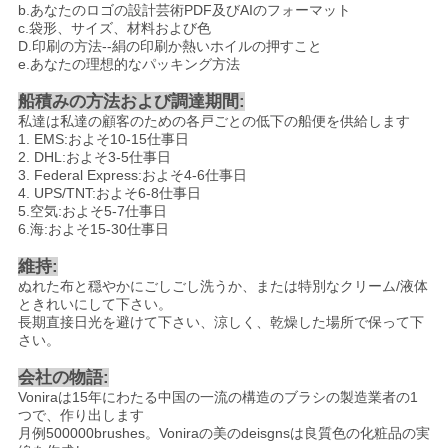
b.あなたのロゴの設計芸術PDF及びAIのフォーマット
c.袋形、サイズ、材料および色
D.印刷の方法--絹の印刷か熱いホイルの押すこと
e.あなたの理想的なパッキング方法
船積みの方法および調達期間:
私達は私達の顧客のための各戸ごとの低下の船便を供給します
1. EMS:およそ10-15仕事日
2. DHL:およそ3-5仕事日
3. Federal Express:およそ4-6仕事日
4. UPS/TNT:およそ6-8仕事日
5.空気:およそ5-7仕事日
6.海:およそ15-30仕事日
維持:
ぬれた布と穏やかにごしごし洗うか、または特別なクリーム/液体
ときれいにして下さい。
長期直接日光を避けて下さい、涼しく、乾燥した場所で保って下
さい。
会社の物語:
Voniraは15年にわたる中国の一流の構造のブラシの製造業者の1
つで、作り出します
月例500000brushes。Voniraの美のdeisgnsは良質色の化粧品の実