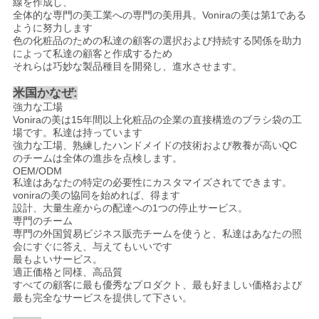
線を作成し、
全体的な専門の美工業への専門の美用具。Voniraの美は第1である
ように努力します
色の化粧品のための私達の顧客の選択および持続する関係を助力
によって私達の顧客と作成するため
それらは巧妙な製品種目を開発し、進水させます。
米国かなぜ:
強力な工場
Voniraの美は15年間以上化粧品の企業の直接構造のブラシ袋の工
場です。私達は持っています
強力な工場、熟練したハンドメイドの技術および教養が高いQC
のチームは全体の進歩を点検します。
OEM/ODM
私達はあなたの特定の必要性にカスタマイズされてできます。
voniraの美の協同を始めれば、得ます
設計、大量生産からの配達への1つの停止サービス。
専門のチーム
専門の外国貿易ビジネス販売チームを使うと、私達はあなたの照
会にすぐに答え、与えてもいいです
最もよいサービス。
適正価格と同様、高品質
すべての顧客に最も優秀なプロダクト、最も好ましい価格および
最も完全なサービスを提供して下さい。