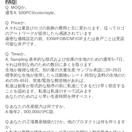
FAQ:
Q. MOQか。
通常A. 500PCS/color/style。
Q. Priceか。
A.それは量及びロゴの装飾の費用と主に変わります、従ってロゴ
のアートワークが提供したら感謝されています
厳密な価格設定の前。EXW/FOB/CNF/CIFまたは各戸ごとは受諾
可能な井戸です。
Q. Timeか。
A. Sampling:基本的な様式および在庫の生地のための通常5~7日。
それは特別な色のための数日に多くを取ります、
生地か複雑な様式。別の量の大量生産:サンプル承認に20~25日
標準的な生地が使用したら沈殿物レシート;特別な染料の生地のた
めの35-45日。突進/緊急な郵送物があれば、
私達は顧客が形式的な順序の前に私達にできるだけ早く助言する
ことを認めます。私達は私達のすべて試みます
あなたのためのより早い生産時間を押すベスト。
Q.あなたの生産能力は何ですか。
A.毎年2，000,000のPC袋。
Q.あなたの工場農産物袋だけか。他のプロダクトは何を作ります
か。