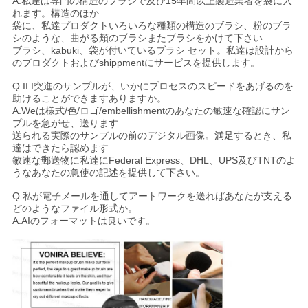
A.私達は専門の構造のブラシで及び15年間以上製造業者を袋に入
れます。構造のほか
袋に、私達プロダクトいろいろな種類の構造のブラシ、粉のブラ
シのような、曲がる頬のブラシまたブラシをかけて下さい
ブラシ、kabuki、袋が付いているブラシ セット。私達は設計から
のプロダクトおよびshippmentにサービスを提供します。
Q.If I突進のサンプルが、いかにプロセスのスピードをあげるのを
助けることができますありますか。
A.Weは様式/色/ロゴ/embellishmentのあなたの敏速な確認にサン
プルを急がせ、送ります
送られる実際のサンプルの前のデジタル画像。満足するとき、私
達はできたら認めます
敏速な郵送物に私達にFederal Express、DHL、UPS及びTNTのよ
うなあなたの急使の記述を提供して下さい。
Q.私が電子メールを通してアートワークを送ればあなたが支える
どのようなファイル形式か。
A.AIのフォーマットは良いです。