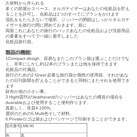
久材料から作られる
多くの部屋かスペース。オルガナイザーはあなたの化粧品を貯え
ることを許可し、化粧品は1つのすべてにブラシをかけます
混乱をもたらさないで場所。ジッパーの閉鎖はしっかりオルガナ
イザーを旅行の間に閉めておきます。前に
両面これにあなたの旅行のパックあなたの化粧品および洗面用品
の要素をすべてで一緒に着手しました
化粧品旅行袋。
製品の機能:
1Compact desigh、容易なまたこのブラシ袋は運ぶことだけでな
く、非常にしかし約12本のブラシまたは他を保持できます
化粧品の付属品。
旅行のための2.Great:必要な旅行袋か偶然の使用袋、それがあな
たの日刊新聞を貯えることができると同時にまたそれを使用でき
ます
財布か他の小さい事。
3.Hight質PUのleatherandのジッパーはあなたの構造の場合を
duarableおよび使用すること便利作ります。
真新しく、良質4.100%。
選択のための5.Multi色そして材料。
6.Privateロゴは袋およびパッケージで印刷することができます。
型式番号
LMB-90
色
黒